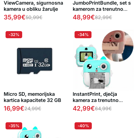
ViewCamera, sigurnosna
JumboPrintBundle, set s
kamera u obliku žarulje
kamerom za trenutno
ispisivanje fotografija, 2 +
35,99
€
48,99
€
50,99
€
82,99
€
5 besplatnih rola papira,
USB kabel, ručna traka i
Micro SD kartica
-32%
-34%
Micro SD, memorijska
InstantPrint, dječja
kartica kapacitete 32 GB
kamera za trenutno
ispisivanje fotografija
16,99
€
42,99
€
24,99
€
64,99
€
-35%
-40%