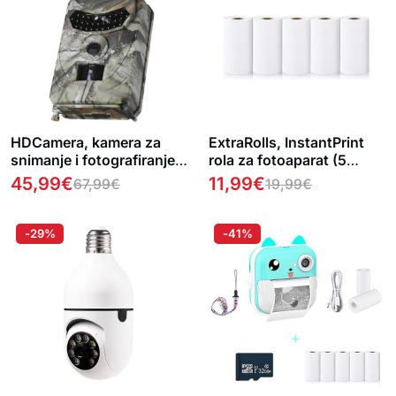
HDCamera, kamera za
ExtraRolls, InstantPrint
snimanje i fotografiranje
rola za fotoaparat (5
kućnog okruženja
komada)
45,99
€
11,99
€
67,99
€
19,99
€
-29%
-41%