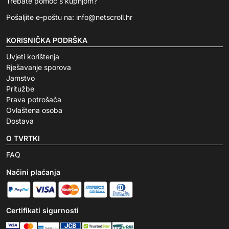
Trebate pomoć s kupnjom?
Pošaljite e-poštu na:
info@netscroll.hr
KORISNIČKA PODRŠKA
Uvjeti korištenja
Rješavanje sporova
Jamstvo
Pritužbe
Prava potrošača
Ovlaštena osoba
Dostava
O TVRTKI
FAQ
Načini plaćanja
Certifikati sigurnosti