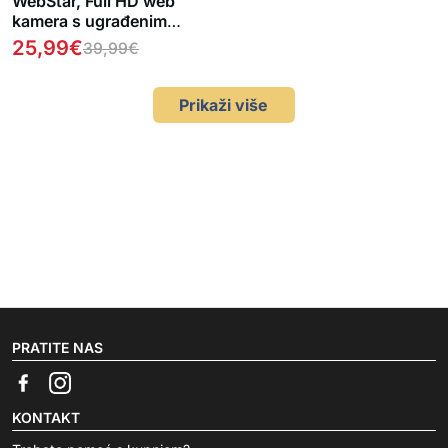
WebStar, Full HD web
kamera s ugrađenim
mikrofonom
25,99
€
39,99
€
Prikaži više
PRATITE NAS
KONTAKT