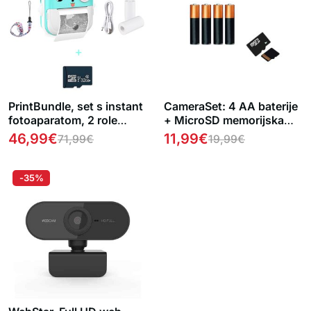
PrintBundle, set s instant
CameraSet: 4 AA baterije
fotoaparatom, 2 role
+ MicroSD memorijska
papira, USB kabelom,
kartica 32 GB za HD
46,99
€
11,99
€
71,99
€
19,99
€
ručnom trakom i Micro SD
kameru
karticom
-35%