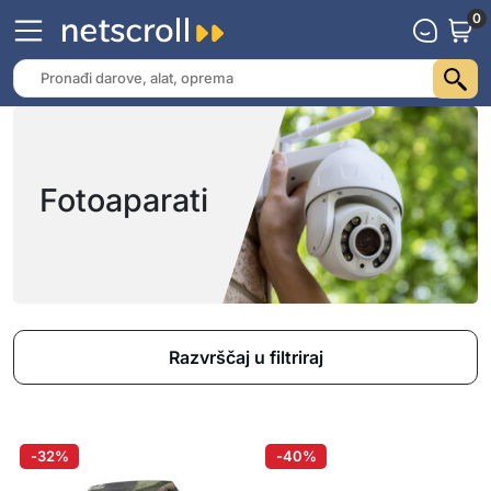
0
Fotoaparati
Razvrščaj u filtriraj
-32%
-40%