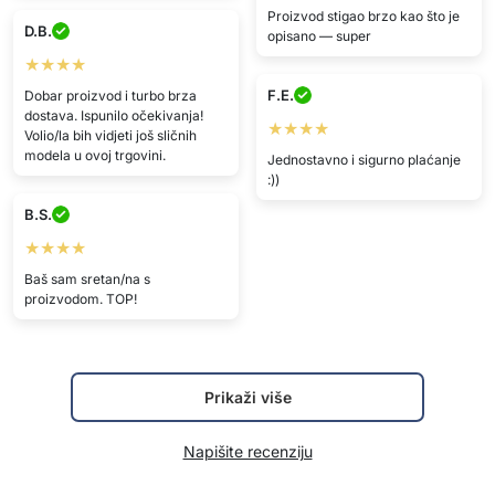
Proizvod stigao brzo kao što je
D.B.
opisano — super
★★★★
F.E.
Dobar proizvod i turbo brza
dostava. Ispunilo očekivanja!
★★★★
Volio/la bih vidjeti još sličnih
modela u ovoj trgovini.
Jednostavno i sigurno plaćanje
:))
B.S.
★★★★
Baš sam sretan/na s
proizvodom. TOP!
Prikaži više
Napišite recenziju