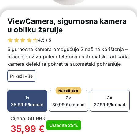
ViewCamera, sigurnosna kamera
u obliku žarulje
4.5 / 5
Sigurnosna kamera omogućuje 2 načina korištenja –
praćenje uživo putem telefona i automatski rad kada
kamera detektira pokret te automatski pohranjuje
snimku i šalje upozorenje!
Prikaži više
Žarulja i nadzorna kamera u jednom
Sigurnosna kamera na žarulji ima standardni
Najbolji izbor
navoj
1x
2x
3x
Jednostavno se montira na navoj stropnog
35,99
€
/komad
30,99
€
/komad
27,99
€
/komad
priključka, na stolnu lampu itd.
Kamerom se može upravljati putem aplikacije na
Cijena:
50,99
€
telefonu
Uštedite
29%
35,99
€
Pogledajte sobu uživo i pomaknite kameru na