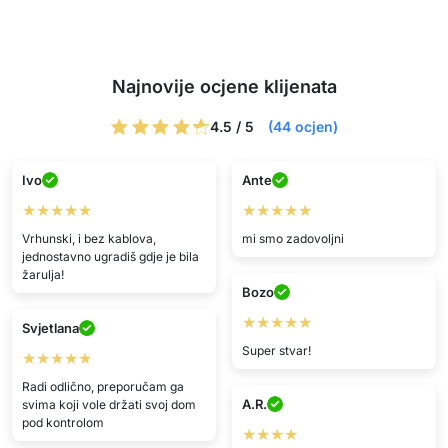
Najnovije ocjene klijenata
4.5 / 5
(44 ocjen)
Ivo
Ante
★★★★★
★★★★★
Vrhunski, i bez kablova,
mi smo zadovoljni
jednostavno ugradiš gdje je bila
žarulja!
Bozo
★★★★★
Svjetlana
Super stvar!
★★★★★
Radi odlično, preporučam ga
A.R.
svima koji vole držati svoj dom
pod kontrolom
★★★★