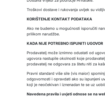
Dostava vrijedi za područje Hrvatske.
Troškovi dostave i rukovanja uvijek su vidlji
KORIŠTENJE KONTAKT PODATAKA
Ako ne budemo u mogućnosti isporučiti nar
prilikom narudžbe.
KADA NIJE POTREBNO ISPUNITI UGOVOR
Prodavatelj može iznimno odustati od ugovor
ugovora nastupile okolnosti koje prodavatelj n
prodavatelj ne odgovara za štetu niti za kaš
Pravni standard više sile (vis maior) spomin
odgovornosti i opravdati ako su ispunjeni uvj
koji je neočekivan i iznenadan te se uz uobiča
Navedena pravila i uvjeti odnose se na we