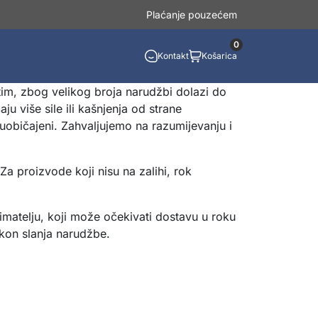
Plaćanje pouzećem
0
Kontakt
Košarica
im, zbog velikog broja narudžbi dolazi do
u više sile ili kašnjenja od strane
uobičajeni. Zahvaljujemo na razumijevanju i
a proizvode koji nisu na zalihi, rok
imatelju, koji može očekivati dostavu u roku
akon slanja narudžbe.