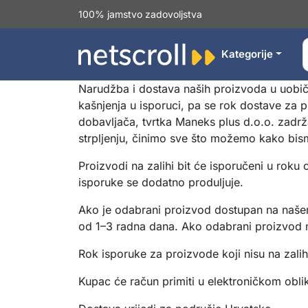
100% jamstvo zadovoljstva
Kategorije
Narudžba i dostava naših proizvoda u uobič
kašnjenja u isporuci, pa se rok dostave za pr
dobavljača, tvrtka Maneks plus d.o.o. zadrž
strpljenju, činimo sve što možemo kako bi
Proizvodi na zalihi bit će isporučeni u rok
isporuke se dodatno produljuje.
Ako je odabrani proizvod dostupan na našem 
od 1–3 radna dana. Ako odabrani proizvod ni
Rok isporuke za proizvode koji nisu na zalih
Kupac će račun primiti u elektroničkom obl