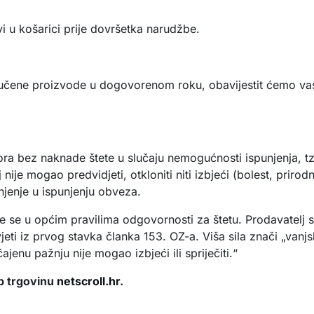
vi u košarici prije dovršetka narudžbe.
učene proizvode u dogovorenom roku, obavijestit ćemo vas
a bez naknade štete u slučaju nemogućnosti ispunjenja, tzv
ije mogao predvidjeti, otkloniti niti izbjeći (bolest, prirodna
njenje u ispunjenju obveza.
je se u općim pravilima odgovornosti za štetu. Prodavatelj 
eti iz prvog stavka članka 153. OZ-a. Viša sila znači „vanjsk
jenu pažnju nije mogao izbjeći ili spriječiti.“
b trgovinu
netscroll.hr
.