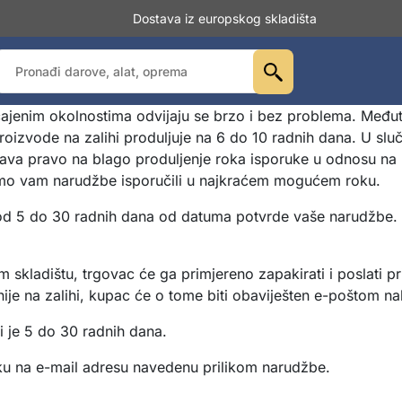
Dostava iz europskog skladišta
ajenim okolnostima odvijaju se brzo i bez problema. Međut
oizvode na zalihi produljuje na 6 do 10 radnih dana. U slučaj
ava pravo na blago produljenje roka isporuke u odnosu na 
smo vam narudžbe isporučili u najkraćem mogućem roku.
u od 5 do 30 radnih dana od datuma potvrde vaše narudžbe. Z
skladištu, trgovac će ga primjereno zapakirati i poslati pr
je na zalihi, kupac će o tome biti obaviješten e-poštom n
i je 5 do 30 radnih dana.
iku na e-mail adresu navedenu prilikom narudžbe.