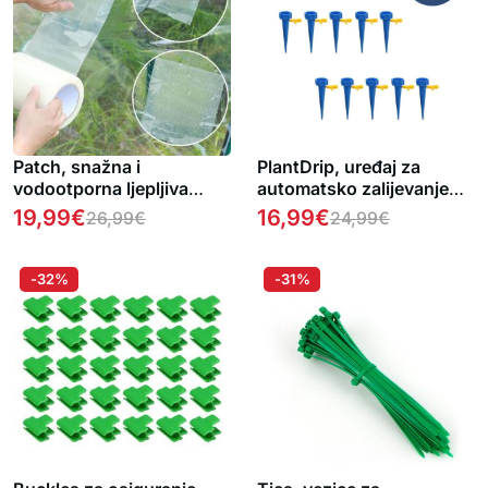
Patch, snažna i
PlantDrip, uređaj za
vodootporna ljepljiva
automatsko zalijevanje
folija (30cm x 10m)
biljaka 10+10 GRATIS
19,99
€
16,99
€
26,99
€
24,99
€
-32%
-31%