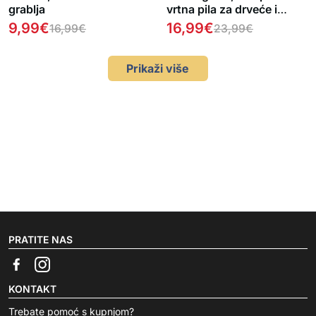
grablja
vrtna pila za drveće i
grmlje
9,99
€
16,99
€
16,99
€
23,99
€
Prikaži više
PRATITE NAS
KONTAKT
Trebate pomoć s kupnjom?