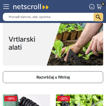
0
Vrtlarski
alati
Razvrščaj u filtriraj
-26%
-32%