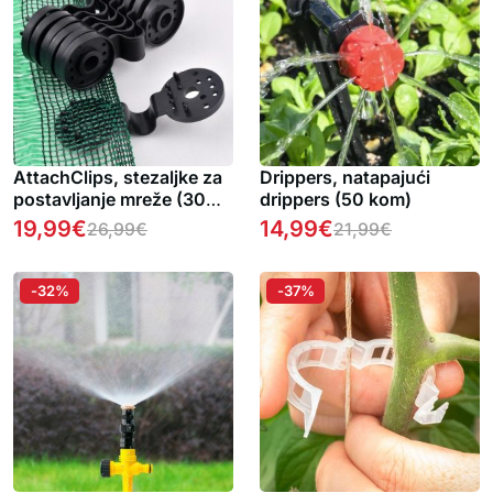
AttachClips, stezaljke za
Drippers, natapajući
postavljanje mreže (30
drippers (50 kom)
komada)
19,99
€
14,99
€
26,99
€
21,99
€
-32%
-37%