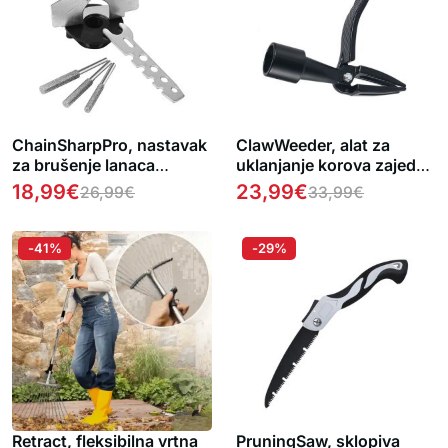
ChainSharpPro, nastavak
ClawWeeder, alat za
za brušenje lanaca
uklanjanje korova zajedno
motornih pila
s korijenjem – dok stojite!
18,99
€
23,99
€
26,99
€
33,99
€
-41%
-29%
Retract, fleksibilna vrtna
PruningSaw, sklopiva