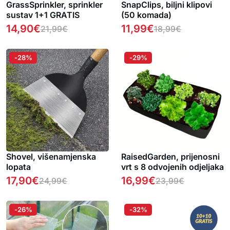
GrassSprinkler, sprinkler
SnapClips, biljni klipovi
sustav 1+1 GRATIS
(50 komada)
14,90
€
11,99
€
21,99
€
18,99
€
-28%
-29%
Shovel, višenamjenska
RaisedGarden, prijenosni
lopata
vrt s 8 odvojenih odjeljaka
17,90
€
16,99
€
24,99
€
23,99
€
-26%
-32%