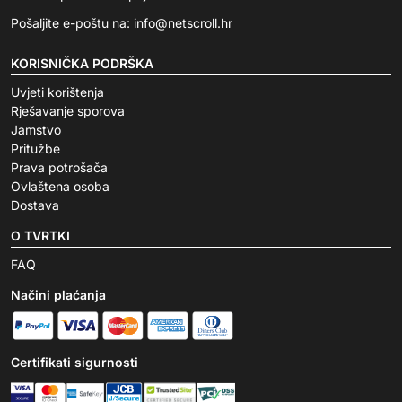
Pošaljite e-poštu na:
info@netscroll.hr
KORISNIČKA PODRŠKA
Uvjeti korištenja
Rješavanje sporova
Jamstvo
Pritužbe
Prava potrošača
Ovlaštena osoba
Dostava
O TVRTKI
FAQ
Načini plaćanja
Certifikati sigurnosti