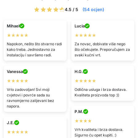
4.5 / 5
(54 ocjen)
Mihael
Lucia
★★★★★
★★★★★
Napokon, nešto što stvarno radi
Za novac, dobivate više nego
kako treba. Jednostavno za
što očekujete. Preporučujem za
instalaciju i savršeno radi.
svaki kućni vrt.
Vanessa
H.G.
★★★★★
★★★★★
Vrlo zadovoljan! Svi moji
Odlična usluga i brza dostava.
cvjetovi i povrće sada su
Kvaliteta proizvoda top :))
ravnomjerno zalijevani bez
napora.
P.M.
★★★★
J.E.
Vrh kvaliteta i brza dostava.
★★★★★
Sigurno ću opet kupiti. :)