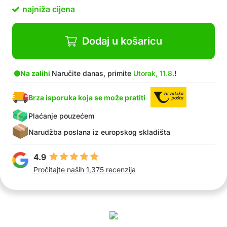
rotirajućom glavom i integriranim klinom za
najniža cijena
preciznu kontrolu količine vode
Univerzalna upotreba – prikladno za lončanice,
vrtove, travnjake, staklenike i male farme
Dodaj u košaricu
Ravnomjerna distribucija vode
Automatsko ispiranje sprječava nakupljanje
prljavštine i produžuje vijek trajanja sustava
Na zalihi
Naručite danas, primite
Utorak, 11.8.
!
U paketu: 50x dripper
Brza isporuka koja se može pratiti
Plaćanje pouzećem
Narudžba poslana iz europskog skladišta
4.9
Pročitajte naših 1,375 recenzija