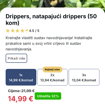
Drippers, natapajući drippers (50
kom)
4.5 / 5
Kreirajte vlastiti sustav navodnjavanja! Instalirajte
prskalice sami u svoj vrtni crijevo ili sustav
navodnjavanja.
Rješenje za učinkovito i jednostavno
Prikaži više
navodnjavanje sadnica, povrća, cvijeća i
travnjaka
Najbolji izbor
360° podesivi sprej – savršena kontrola nad
1x
2x
3x
smjerom i intenzitetom prskanja
14,99
€
/komad
13,94
€
/komad
13,04
€
/komad
8 otvora za prskanje i slobodan protok – za
ravnomjerno i ciljano navodnjavanje bez
Cijena:
21,99
€
začepljenja
Uštedite
32%
14,99
€
Jednostavno podešavanje protoka – s