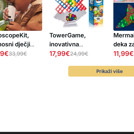
oscopeKit,
TowerGame,
Mermai
nosni dječji
inovativna
deka za
oskop
99
€
društvena igra
17,99
€
obliku 
11,99
€
33,99
€
24,99
€
Prikaži više