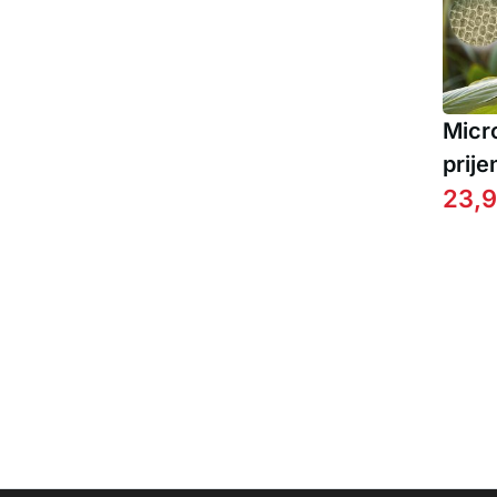
Micr
prije
mikr
23,