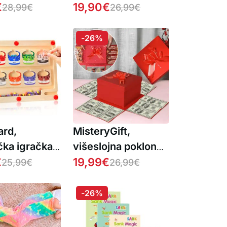
€
19,90
€
28,99
€
26,99
€
-26%
ard,
MisteryGift,
čka igračka
višeslojna poklon
niziranje te
€
kutija
19,99
€
25,99
€
26,99
€
 boja
-26%