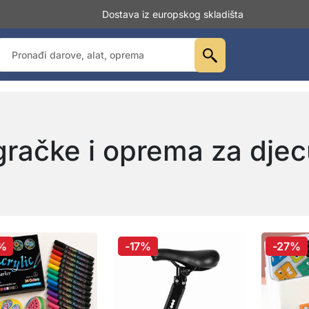
Dostava iz europskog skladišta
gračke i oprema za dje
%
-17%
-27%