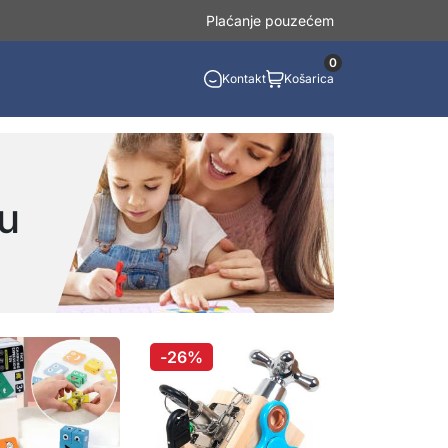
Plaćanje pouzećem
0
Kontakt
Košarica
cu
-26%