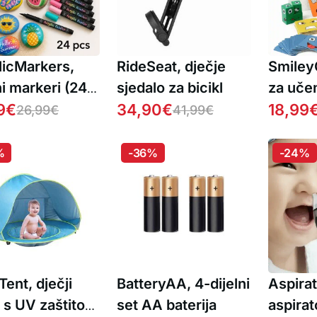
licMarkers,
RideSeat, dječje
Smiley
ni markeri (24
sjedalo za bicikl
za uče
9
€
34,90
€
18,99
26,99
€
41,99
€
%
-36%
-24%
ent, dječji
BatteryAA, 4-dijelni
Aspirat
r s UV zaštitom
set AA baterija
aspirat