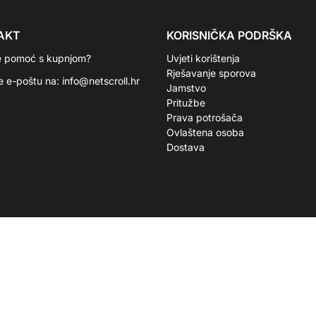
AKT
KORISNIČKA PODRŠKA
e pomoć s kupnjom?
Uvjeti korištenja
Rješavanje sporova
te e-poštu na:
info@netscroll.hr
Jamstvo
Pritužbe
Prava potrošača
Ovlaštena osoba
Dostava