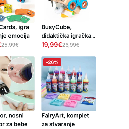
Cards, igra
BusyCube,
nje emocija
didaktička igračka
€
7 u 1 koja potiče
19,99
€
25,99
€
26,99
€
sva područja
djetetovog razvoja
-26%
or, nosni
FairyArt, komplet
or za bebe
za stvaranje