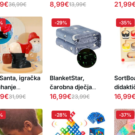
zenom
99
€
8,99
€
21,99
36,99
€
13,99
€
%
-29%
-35%
Santa, igračka
BlanketStar,
SortBo
uhanje
čarobna dječja
didakti
urića sapuna
99
€
deka koja svijetli u
16,99
€
za orga
16,99
31,99
€
23,99
€
a Božićnjaka
mraku
učenje
%
-28%
-37%