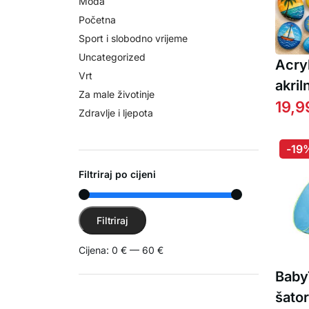
Moda
Početna
Sport i slobodno vrijeme
Uncategorized
Acry
Vrt
akril
Za male životinje
kom)
19,9
Zdravlje i ljepota
-19
Filtriraj po cijeni
Min cijena
Maks cijena
Filtriraj
Cijena:
0 €
—
60 €
BabyT
šato