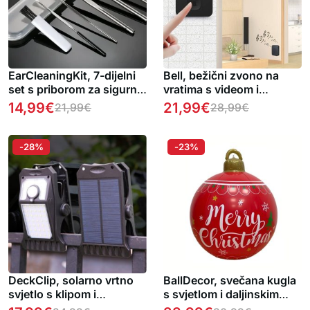
EarCleaningKit, 7-dijelni
Bell, bežični zvono na
set s priborom za sigurno
vratima s videom i
čišćenje ušiju 1 + 1
dvosmjernim zvukom
14,99
€
21,99
€
21,99
€
28,99
€
BESPLATNO
-28%
-23%
DeckClip, solarno vrtno
BallDecor, svečana kugla
svjetlo s klipom i
s svjetlom i daljinskim
senzorom pokreta
upravljačem