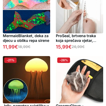
MermaidBlanket, deka za
ProSeal, brtvena traka
djecu u obliku repa sirene
koja sprečava vjetar,
prašinu, buku i insekte od
11,99
€
15,99
€
18,99
€
26,99
€
ulaska u vaš dom
-21%
-26%
Jelly, pametna svjetiljka u
GroomyGlove –