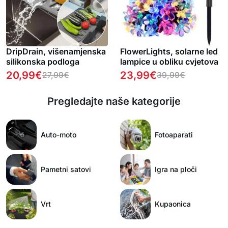
DripDrain, višenamjenska
FlowerLights, solarne led
silikonska podloga
lampice u obliku cvjetova
20,99
€
23,99
€
27,99
€
39,99
€
Pregledajte naše kategorije
Auto-moto
Fotoaparati
Pametni satovi
Igra na ploči
Vrt
Kupaonica