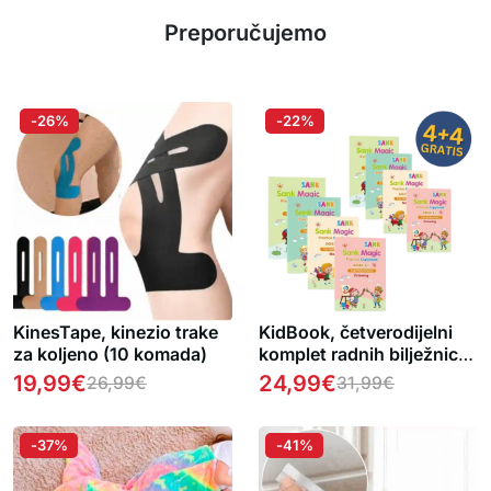
Preporučujemo
-26%
-22%
KinesTape, kinezio trake
KidBook, četverodijelni
za koljeno (10 komada)
komplet radnih bilježnica
za pisanje i crtanje s
19,99
€
24,99
€
26,99
€
31,99
€
čarobnom olovkom koja
se automatski briše (1+1
GRATIS )
-37%
-41%