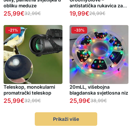
obliku meduze
antistatička rukavica za
uklanjanje dlaka kućnih
25,99
€
19,99
€
32,99
€
26,99
€
ljubimaca
-21%
-33%
Teleskop, monokularni
20mLL, višebojna
promatrački teleskop
blagdanska svjetlosna niz
25,99
€
25,99
€
32,99
€
38,99
€
Prikaži više