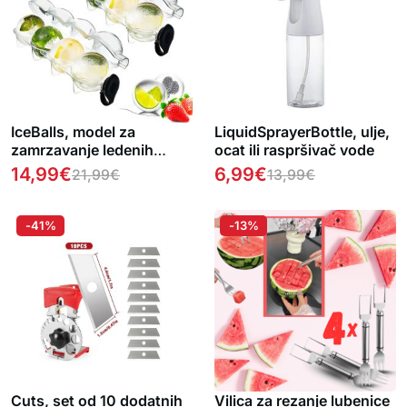
IceBalls, model za
LiquidSprayerBottle, ulje,
zamrzavanje ledenih
ocat ili raspršivač vode
kuglica, 1 + 1 BESPLATNO
14,99
€
6,99
€
21,99
€
13,99
€
-41%
-13%
Cuts, set od 10 dodatnih
Vilica za rezanje lubenice