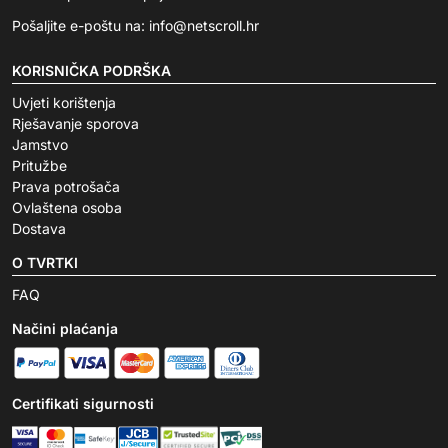
Pošaljite e-poštu na:
info@netscroll.hr
KORISNIČKA PODRŠKA
Uvjeti korištenja
Rješavanje sporova
Jamstvo
Pritužbe
Prava potrošača
Ovlaštena osoba
Dostava
O TVRTKI
FAQ
Načini plaćanja
Certifikati sigurnosti