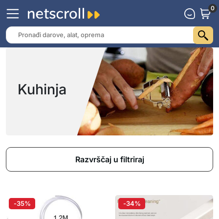
0
Kuhinja
Razvrščaj u filtriraj
-35%
-34%