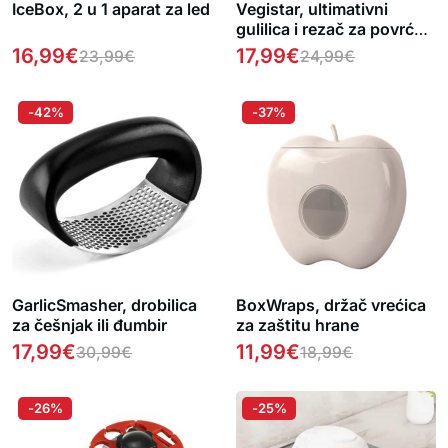
IceBox, 2 u 1 aparat za led
Vegistar, ultimativni
gulilica i rezač za povrće i
voće + BESPLATNA e-
16,99
€
17,99
€
23,99
€
24,99
€
knjiga s receptima
-42%
-37%
GarlicSmasher, drobilica
BoxWraps, držač vrećica
za češnjak ili đumbir
za zaštitu hrane
17,99
€
11,99
€
30,99
€
18,99
€
-26%
-25%