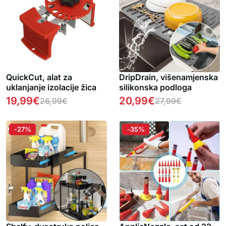
QuickCut, alat za
DripDrain, višenamjenska
uklanjanje izolacije žica
silikonska podloga
19,99
€
20,99
€
26,99
€
27,99
€
-27%
-35%