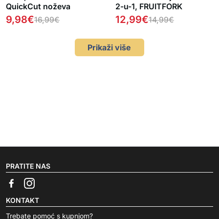
QuickCut noževa
2-u-1, FRUITFORK
9,98
€
12,99
€
16,99
€
14,99
€
Prikaži više
PRATITE NAS
KONTAKT
Trebate pomoć s kupnjom?