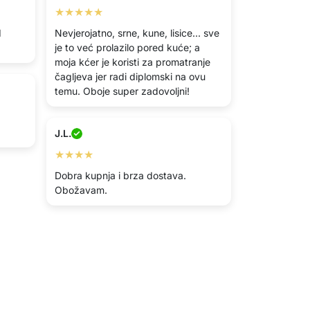
★★★★★
d
Nevjerojatno, srne, kune, lisice... sve
je to već prolazilo pored kuće; a
moja kćer je koristi za promatranje
čagljeva jer radi diplomski na ovu
temu. Oboje super zadovoljni!
J.L.
★★★★
Dobra kupnja i brza dostava.
Obožavam.