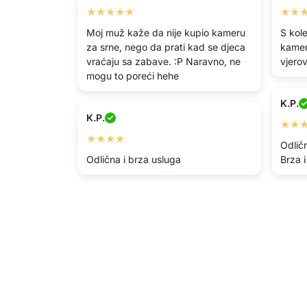
★★★★★
★★
Moj muž kaže da nije kupio kameru
S kol
za srne, nego da prati kad se djeca
kamer
vraćaju sa zabave. :P Naravno, ne
vjerov
mogu to poreći hehe
K.P.
K.P.
★★
★★★★
Odličn
Odlična i brza usluga
Brza i