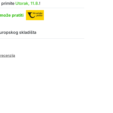
 primite
Utorak, 11.8.
!
može pratiti
uropskog skladišta
 recenzija