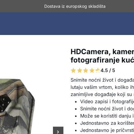
Dostava iz europskog skladišta
HDCamera, kamera
fotografiranje ku
4.5 / 5
Snimite noćni život i događ
lutaju vašim vrtom, koliko ih
zanimljive događaje koji su 
Video zapisi i fotograf
Snimite noćni život i d
Može se koristiti danju i
Jednostavno za korište
Jednostavno je pričvrst