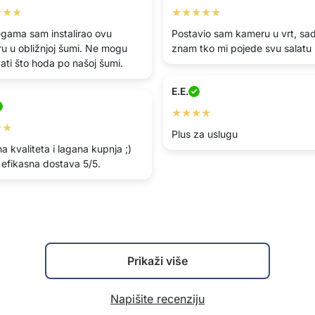
★★★
★★★★★
egama sam instalirao ovu
Postavio sam kameru u vrt, sa
u u obližnjoj šumi. Ne mogu
znam tko mi pojede svu salatu
ati što hoda po našoj šumi.
E.E.
★★★★
★★
Plus za uslugu
a kvaliteta i lagana kupnja ;)
 efikasna dostava 5/5.
Prikaži više
Napišite recenziju