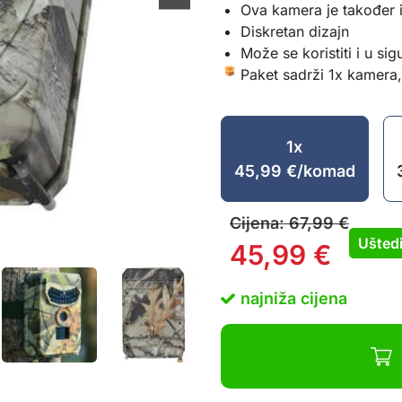
Ova kamera je također 
Diskretan dizajn
Može se koristiti i u si
Paket sadrži 1x kamera,
1x
45,99
€
/komad
Cijena:
67,99
€
Ušted
45,99
€
najniža cijena