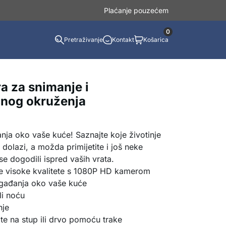
Plaćanje pouzećem
0
Pretraživanje
Kontakt
Košarica
 za snimanje i
ćnog okruženja
anja oko vaše kuće! Saznajte koje životinje
 dolazi, a možda primijetite i još neke
se dogodili ispred vaših vrata.
ije visoke kvalitete s 1080P HD kamerom
ogađanja oko vaše kuće
li noću
nje
ite na stup ili drvo pomoću trake