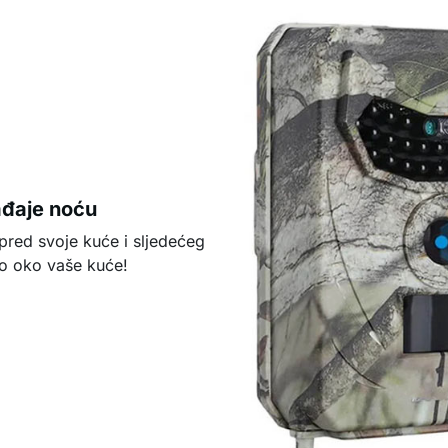
ađaje noću
spred svoje kuće i sljedećeg
lo oko vaše kuće!