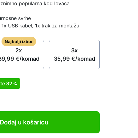
iznimno popularna kod lovaca
gurnosne svrhe
 1x USB kabel, 1x trak za montažu
Najbolji izbor
2x
3x
39,99
€
/komad
35,99
€
/komad
ite
32%
Dodaj u košaricu