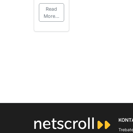
Read
More…
KONT
Trebat