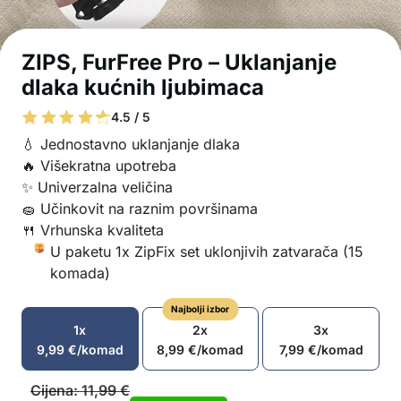
ZIPS, FurFree Pro – Uklanjanje
dlaka kućnih ljubimaca
4.5 / 5
💧 Jednostavno uklanjanje dlaka
🔥 Višekratna upotreba
✨ Univerzalna veličina
🧽 Učinkovit na raznim površinama
🍴 Vrhunska kvaliteta
U paketu 1x ZipFix set uklonjivih zatvarača (15
komada)
Najbolji izbor
1x
2x
3x
9,99
€
/komad
8,99
€
/komad
7,99
€
/komad
Cijena:
11,99
€