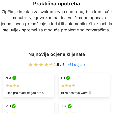
Praktična upotreba
ZipFix je idealan za svakodnevnu upotrebu, bilo kod kuće
ili na putu. Njegova kompaktna veličina omogućava
jednostavno prenošenje u torbi ili automobilu, što znači da
ste uvijek spremni za moguće probleme sa zatvaračima.
Najnovije ocjene klijenata
4.5 / 5
(61 ocjen)
N.A.
S.I.
★★★★
★★★★
Lijep proizvod, stigao brzo.
Brza dostava wow :))
R.D.
T.K.