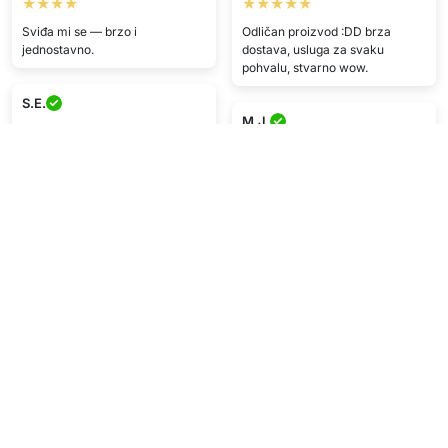
★★★★
★★★★★
Sviđa mi se — brzo i
Odličan proizvod :DD brza
jednostavno.
dostava, usluga za svaku
pohvalu, stvarno wow.
S.E.
M.J.
★★★★★
★★★★
Dobra vrijednost i brza dostava.
Zadovoljan/na proizvodom
Korisnička podrška vrhunska,
jako od pomoći
I.S.
K.S.
★★★★★
★★★★
Brza dostava, super usluga
Baš sretan/na, turbo brza
dostava.
Prikaži više