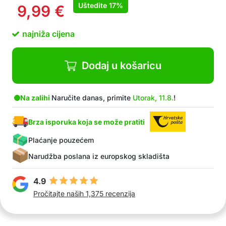
Uštedite
17%
9,99
€
najniža cijena
Dodaj u košaricu
Na zalihi
Naručite danas, primite
Utorak, 11.8.
!
Brza isporuka koja se može pratiti
Plaćanje pouzećem
Narudžba poslana iz europskog skladišta
4.9
Pročitajte naših 1,375 recenzija