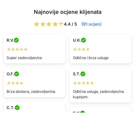
Najnovije ocjene klijenata
4.4 / 5
(91 ocjen)
R.V.
U.K.
★★★★★
★★★★
Super zadovoljan/na
Odlična i brza usluga
O.F.
S.T.
★★★★
★★★★★
Brza dostava, zadovoljan/na.
Odlična usluga, zadovoljan/na
kupnjom.
C.T.
S.V.
★★★★★
★★★★★
Brza dostava, proizvod kao u
oglasu, super
Jako brza kupnja, mrak!!