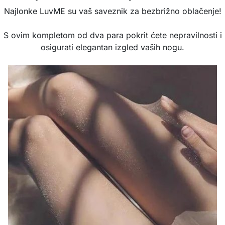
Najlonke LuvME su vaš saveznik za bezbrižno oblačenje!
S ovim kompletom od dva para pokrit ćete nepravilnosti i
osigurati elegantan izgled vaših nogu.