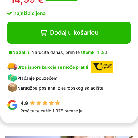
najniža cijena
Dodaj u košaricu
Na zalihi
Naručite danas, primite
Utorak, 11.8.
!
Brza isporuka koja se može pratiti
Plaćanje pouzećem
Narudžba poslana iz europskog skladišta
4.9
Pročitajte naših 1,375 recenzija