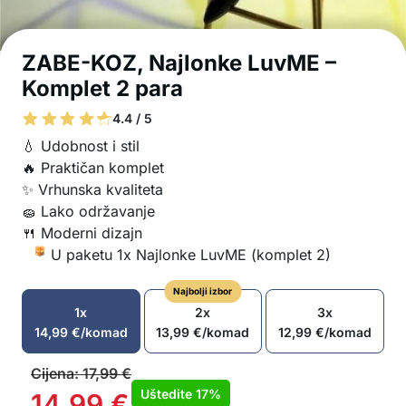
ZABE-KOZ, Najlonke LuvME –
Komplet 2 para
4.4 / 5
💧 Udobnost i stil
🔥 Praktičan komplet
✨ Vrhunska kvaliteta
🧽 Lako održavanje
🍴 Moderni dizajn
U paketu 1x Najlonke LuvME (komplet 2)
Najbolji izbor
1x
2x
3x
14,99
€
/komad
13,99
€
/komad
12,99
€
/komad
Cijena:
17,99
€
Uštedite
17%
14,99
€