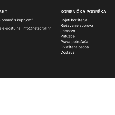
AKT
KORISNIČKA PODRŠKA
e pomoć s kupnjom?
Uvjeti korištenja
Rješavanje sporova
te e-poštu na:
info@netscroll.hr
Jamstvo
Pritužbe
Prava potrošača
Ovlaštena osoba
Dostava