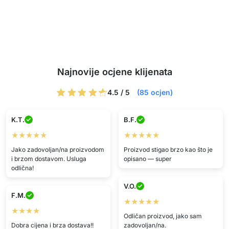
Najnovije ocjene klijenata
4.5 / 5
(85 ocjen)
K.T.
B.F.
★★★★★
★★★★★
Jako zadovoljan/na proizvodom
Proizvod stigao brzo kao što je
i brzom dostavom. Usluga
opisano — super
odlična!
V.O.
F.M.
★★★★★
★★★★
Odličan proizvod, jako sam
Dobra cijena i brza dostava!!
zadovoljan/na.