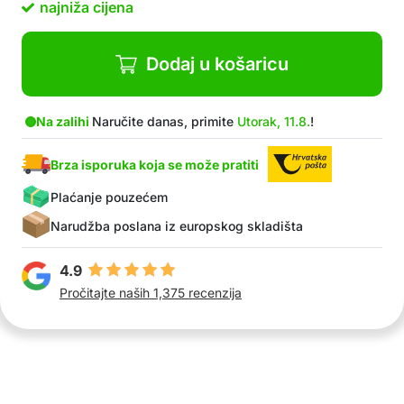
najniža cijena
Dodaj u košaricu
Na zalihi
Naručite danas, primite
Utorak, 11.8.
!
Brza isporuka koja se može pratiti
Plaćanje pouzećem
Narudžba poslana iz europskog skladišta
4.9
Pročitajte naših 1,375 recenzija