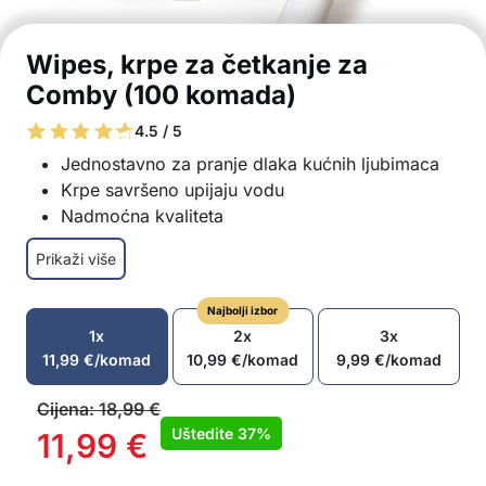
Wipes, krpe za četkanje za
Comby (100 komada)
4.5 / 5
Jednostavno za pranje dlaka kućnih ljubimaca
Krpe savršeno upijaju vodu
Nadmoćna kvaliteta
Jednostavno za korištenje – uklonite silikonski
Prikaži više
dio, ulijte vodu kroz otvor, omotajte krpu oko
njega i vratite ga na ručku
Najbolji izbor
U paketu: 100x Comby četkica za brisanje
1x
2x
3x
11,99
€
/komad
10,99
€
/komad
9,99
€
/komad
Cijena:
18,99
€
Uštedite
37%
11,99
€