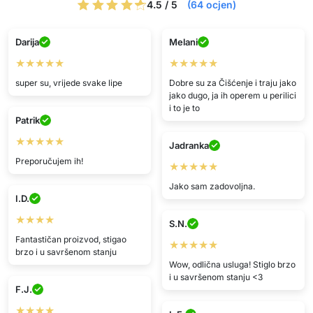
4.5 / 5
(64 ocjen)
Darija
Melani
★★★★★
★★★★★
super su, vrijede svake lipe
Dobre su za Čišćenje i traju jako
jako dugo, ja ih operem u perilici
i to je to
Patrik
★★★★★
Jadranka
Preporučujem ih!
★★★★★
Jako sam zadovoljna.
I.D.
★★★★
S.N.
Fantastičan proizvod, stigao
★★★★★
brzo i u savršenom stanju
Wow, odlična usluga! Stiglo brzo
i u savršenom stanju <3
F.J.
★★★★