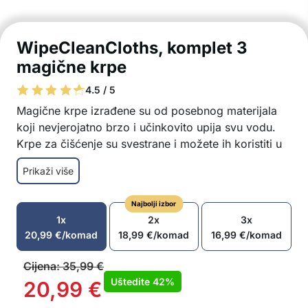
WipeCleanCloths, komplet 3
magične krpe
4.5 / 5
Magične krpe izrađene su od posebnog materijala
koji nevjerojatno brzo i učinkovito upija svu vodu.
Krpe za čišćenje su svestrane i možete ih koristiti u
različitim prostorijama i na svim mogućim
Prikaži više
površinama!
Krpe su prikladne za kupaonicu, kuhinju,
Najbolji izbor
brisanje prašine i namještaja…
1x
2x
3x
Čarobne krpe uklanjaju razne tvrdokorne mrlje
20,99
€
/komad
18,99
€
/komad
16,99
€
/komad
Krpa izuzetno brzo i učinkovito upija vodu
Mekane i ugodne za kožu
Cijena:
35,99
€
Ne ostavljaju tragove na tkaninama
Uštedite
42%
20,99
€
Izvrsne za mokro i suho čišćenje