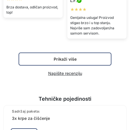
L.F.
Brza dostava, odličan proizvod,
★★★★
top!
Genijalna usluga! Proizvod
stigao brzo i u top stanju.
Najviše sam zadovoljan/na
samom servisom.
Prikaži više
Napišite recenziju
Tehničke pojedinosti
Sadržaj paketa:
3x krpe za čišćenje