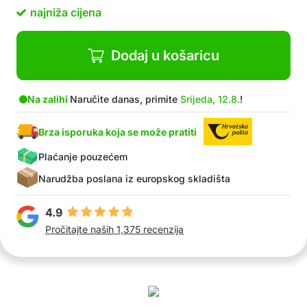
Jednostavno ih objesite
najniža cijena
Izuzetno jednostavno održavanje – samo ih
operete
Sadržaj paketa: 3x krpe za čišćenje
Dodaj u košaricu
Na zalihi
Naručite danas, primite
Srijeda, 12.8.
!
Brza isporuka koja se može pratiti
Plaćanje pouzećem
Narudžba poslana iz europskog skladišta
4.9
Pročitajte naših 1,375 recenzija