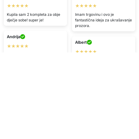
★★★★★
★★★★★
Kupila sam 2 kompleta za obje
Imam trgovinu i ovo je
dječje sobe! super je!
fantastična ideja za ukrašavanje
prozora.
Andrija
Albert
★★★★★
★★★★★
Imamo ih u našoj osnovnoj školi
za vrijeme praznika i moram
dobra kvaliteta, ali posebno mi
reći da izgledaju super.
se sviđa što ne sadrže ljepilo
K.O.
V.D.
★★★★
★★★★
Zadovoljan/na proizvodom
Praktičan i pouzdan proizvod.
O.B.
I.V.
★★★★★
★★★★
Stiglo brzo, dobra kvaliteta.
Stiglo na vrijeme.