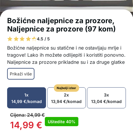
Božićne naljepnice za prozore,
Naljepnice za prozore (97 kom)
4.5 / 5
Božićne naljepnice su statične i ne ostavljaju mrlje i
tragove! Lako ih možete odlijepiti i koristiti ponovno.
Naljepnice za prozore prikladne su i za druge glatke
površine poput namještaja, pločica, ogledala i sl.
Prikaži više
Božićni ukras je odlična ideja za zabavno obiteljsko
druženje!
Najbolji izbor
Slatki blagdanski motivi
1x
2x
3x
Statične, bez ljepila, stoga ne ostavljaju tragove
14,99
€
/komad
13,94
€
/komad
13,04
€
/komad
i mrlje
Brzo se uklanjaju
Cijena:
24,99
€
Naljepnice su prikladne za višekratnu upotrebu
Uštedite
40%
14,99
€
Naljepnice za prozore prikladne su i za druge