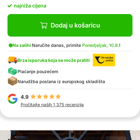
glatke površine
najniža cijena
Čak ih i djeca mogu bez problema koristiti
Božićne naljepnice za prozore izvrsna su ideja
za zajedničko druženje
Dodaj u košaricu
Prikladne su za dječje sobe, ostale prostorije u
stanu, urede, izloge…
Veličina 90 x 60 cm (veličina seta)
Na zalihi
Naručite danas, primite
Ponedjeljak, 10.8.
!
Brza isporuka koja se može pratiti
Plaćanje pouzećem
Narudžba poslana iz europskog skladišta
4.9
Pročitajte naših 1,375 recenzija