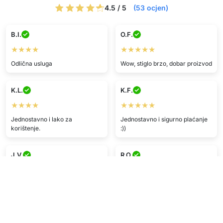
4.5 / 5
(53 ocjen)
B.I.
O.F.
★★★★
★★★★★
Odlična usluga
Wow, stiglo brzo, dobar proizvod
K.L.
K.F.
★★★★
★★★★★
Jednostavno i lako za
Jednostavno i sigurno plaćanje
korištenje.
:))
J.V.
R.O.
★★★★★
★★★★★
Proizvod radi ok, poslan brzo,
Proizvod kao u opisu, usluga
sve u redu.
super ^^
F.C.
I.S.