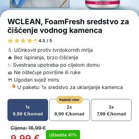
WCLEAN, FoamFresh sredstvo za
čišćenje vodnog kamenca
4.5 / 5
💧 Učinkovit protiv tvrdokornih mrlja
🔥 Bez ispiranja, brzo čišćenje
✨ Svestrana upotreba po cijelom domu
🧽 Ne oštećuje površine ili ruke
🍴 Ugodan svjež miris
U paketu: 1x sredstvo za uklanjanje kamenca
Najbolji izbor
1x
2x
3x
9,99
€
/komad
8,99
€
/komad
7,99
€
/komad
Cijena:
16,99
€
Uštedite
41%
9,99
€