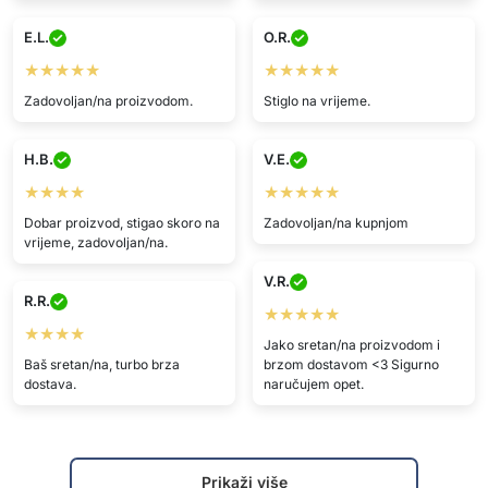
E.L.
O.R.
★★★★★
★★★★★
Zadovoljan/na proizvodom.
Stiglo na vrijeme.
H.B.
V.E.
★★★★
★★★★★
Dobar proizvod, stigao skoro na
Zadovoljan/na kupnjom
vrijeme, zadovoljan/na.
V.R.
R.R.
★★★★★
★★★★
Jako sretan/na proizvodom i
Baš sretan/na, turbo brza
brzom dostavom <3 Sigurno
dostava.
naručujem opet.
Prikaži više