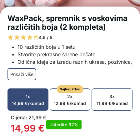
WaxPack, spremnik s voskovima
različitih boja (2 kompleta)
4.5 / 5
10 različitih boja u 1 setu
Stvorite prekrasne šarene pečate
Odlična ideja za izradu raznih ukrasa, pozivnica,
čestitki itd.
Prikaži više
Za originalne proizvode i uradi sam projekte
Savršena kombinacija s WaxKit
Najbolji izbor
U Paketu: 2x set voska sa 10 različitih boja
1x
2x
3x
14,99
€
/komad
12,99
€
/komad
11,99
€
/komad
Cijena:
21,99
€
Uštedite
32%
14,99
€