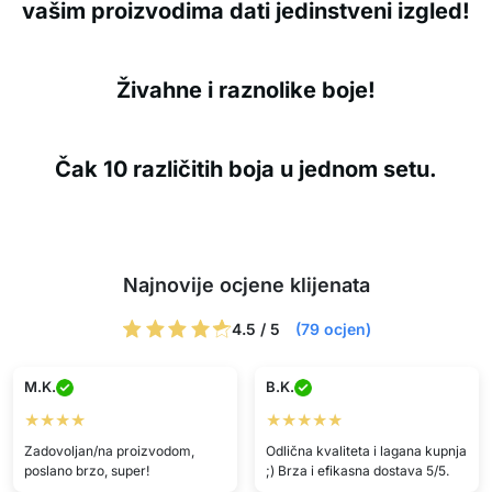
vašim proizvodima dati jedinstveni izgled!
Živahne i raznolike boje!
Čak 10 različitih boja u jednom setu.
Najnovije ocjene klijenata
4.5 / 5
(79 ocjen)
M.K.
B.K.
★★★★
★★★★★
Zadovoljan/na proizvodom,
Odlična kvaliteta i lagana kupnja
poslano brzo, super!
;) Brza i efikasna dostava 5/5.