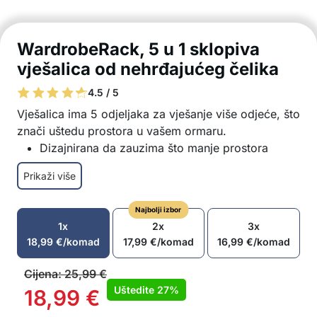
WardrobeRack, 5 u 1 sklopiva
vješalica od nehrđajućeg čelika
4.5 / 5
Vješalica ima 5 odjeljaka za vješanje više odjeće, što
znači uštedu prostora u vašem ormaru.
Dizajnirana da zauzima što manje prostora
Pogodna za vješanje različitih odjevnih
Prikaži više
predmeta
Dizajn koji odgovara svakom prostoru
Najbolji izbor
Izdržljiva konstrukcija izrađena od kvalitetnih
1x
2x
3x
materijala
18,99
€
/komad
17,99
€
/komad
16,99
€
/komad
Jednostavno sastavljanje bez alata
Kompaktna veličina
Cijena:
25,99
€
U paketu: 1x 5-dijelna vješalica
Uštedite
27%
18,99
€