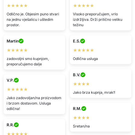
★★★★★
★★★★★
Odlično je. Objesim puno stvari
Visoko preporučujem, vrlo
na jednu vješalicu i uštedim
izdržljiva. Drži prilično veliku
prostor.
težinu
Martin
E.S.
★★★★★
★★★★★
zadovoljni smo kupnjom,
Odlična usluga
preporučujemo dalje
B.V.
V.P.
★★★★
★★★★★
Jako brza kupnja, mrak!!
Jako zadovoljan/na proizvodom
i brzom dostavom. Usluga
R.M.
odlična!
★★★★
R.R.
Sretan/na
★★★★★