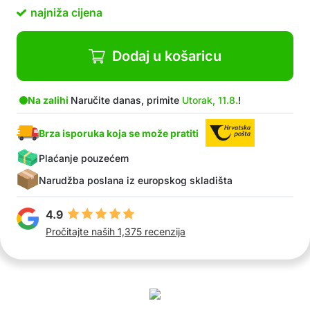
najniža cijena
Dodaj u košaricu
Na zalihi
Naručite danas, primite
Utorak, 11.8.
!
Brza isporuka koja se može pratiti
Plaćanje pouzećem
Narudžba poslana iz europskog skladišta
4.9
Pročitajte naših 1,375 recenzija