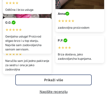
★★★★
Odlična i brza usluga
Anna
★★★★★
G.G.
zadovoljna proizvodom
★★★★★
Genijalna usluga! Proizvod
P.P.
stigao brzo i u top stanju.
Najviše sam zadovoljan/na
Melani
★★★★
samom servisom.
★★★★★
Brza dostava, jako
zadovoljan/na kupnjama.
Naručila sam još jedno pakiranje
za sestru i ona je jako
zadovoljna
Prikaži više
Napišite recenziju