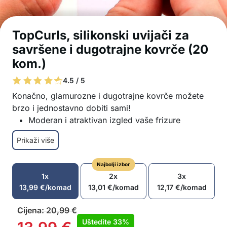
TopCurls, silikonski uvijači za
savršene i dugotrajne kovrče (20
kom.)
4.5 / 5
Konačno, glamurozne i dugotrajne kovrče možete
brzo i jednostavno dobiti sami!
Moderan i atraktivan izgled vaše frizure
Nema uvijača koji uništavaju kosu
Prikaži više
Bez topline i bez kemikalija
Sigurni hipoalergeni silikonski materijali
Najbolji izbor
Kosu možete sušiti fenom jer su uvijači otporni
1x
2x
3x
na toplinu
13,99
€
/komad
13,01
€
/komad
12,17
€
/komad
Ostavite ih na kosi 3-4 sata ili preko noći
Mekane i elastične tako da vam ne stvaraju
Cijena:
20,99
€
nelagodu dok spavate
Uštedite
33%