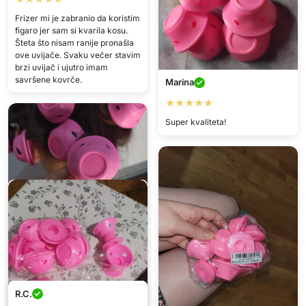
Frizer mi je zabranio da koristim
figaro jer sam si kvarila kosu.
Šteta što nisam ranije pronašla
ove uvijače. Svaku večer stavim
brzi uvijač i ujutro imam
savršene kovrče.
Marina
★★★★★
Super kvaliteta!
Daria
★★★★★
R.C.
Prelijep!!!!