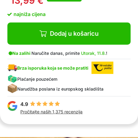
13,99
€
Pramen jednostavno omotajte oko uvijača i
preklopite
najniža cijena
Pogodno za sve tipove kose
Materijal hipoalergenski silikon (bez BPA
Dodaj u košaricu
Na zalihi
Naručite danas, primite
Utorak, 11.8.
!
Brza isporuka koja se može pratiti
Plaćanje pouzećem
Narudžba poslana iz europskog skladišta
4.9
Pročitajte naših 1,375 recenzija