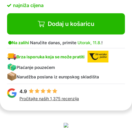
Savršena za kućne ili profesionalne kuhinje
najniža cijena
Ugrađeni otvor za praktično vješanje i uredno
skladištenje
U paketu: 1× dvostrana titanijska daska za
Dodaj u košaricu
rezanje
Na zalihi
Naručite danas, primite
Utorak, 11.8.
!
Brza isporuka koja se može pratiti
Plaćanje pouzećem
Narudžba poslana iz europskog skladišta
4.9
Pročitajte naših 1,375 recenzija