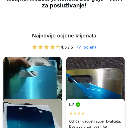
za posluživanje!
Najnovije ocjene klijenata
4.5 / 5
(71 ocjen)
L.F.
★★★★
Laura
Anka
Odličan gadget i super kvaliteta.
Dostava brza i bez frke