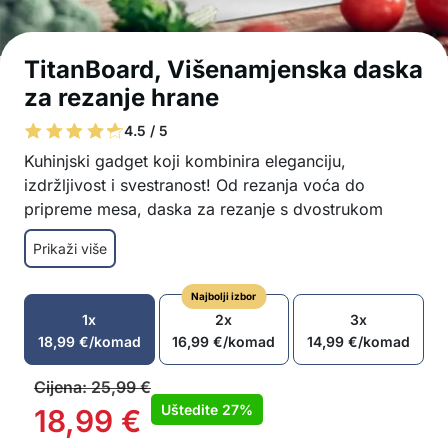
TitanBoard, Višenamjenska daska
za rezanje hrane
4.5 / 5
Kuhinjski gadget koji kombinira eleganciju,
izdržljivost i svestranost! Od rezanja voća do
pripreme mesa, daska za rezanje s dvostrukom
stranom savršen je izbor za svakodnevnu pripremu
Prikaži više
obroka, čineći kuhanje još lakšim i profesionalnijim.
Dvostrana upotreba – jedna strana za povrće,
Najbolji izbor
druga za meso
1x
2x
3x
Izrađena od vrhunskog titanijskog čelika –
18,99
€
/komad
16,99
€
/komad
14,99
€
/komad
izuzetno izdržljiva i otporna na habanje
Elegantni i higijenski dizajn
Cijena:
25,99
€
Ne upija mirise ili tekućine
Uštedite
27%
18,99
€
Jednostavna za korištenje, lako se prenosi i čisti