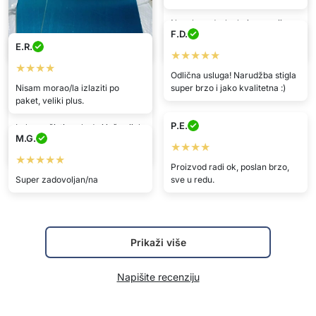
★★★★★
★★★★★
Vrlo lagana i praktična, a ipak
Napokon, daska koja ne upija
F.D.
nevjerojatno čvrsta. Koristim je
miris mesa! Odlična za
E.R.
svaki dan.
svakodnevnu upotrebu
★★★★★
★★★★
Odlična usluga! Narudžba stigla
Martin
Nisam morao/la izlaziti po
super brzo i jako kvalitetna :)
paket, veliki plus.
★★★★★
P.E.
Lako se čisti, ne hrđa i još uvijek
M.G.
je kao nova nakon puno
★★★★
korištenja.
★★★★★
Proizvod radi ok, poslan brzo,
Super zadovoljan/na
sve u redu.
Prikaži više
Napišite recenziju