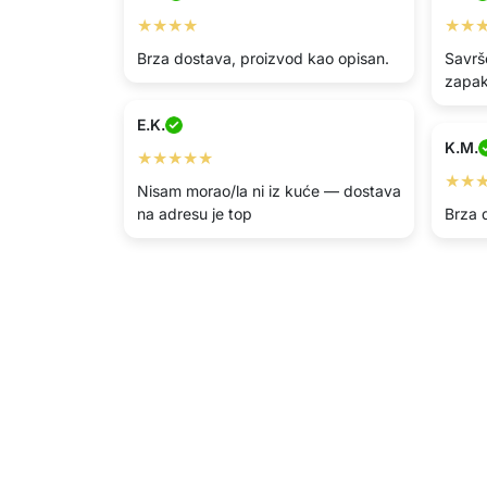
★★★★
★★
Brza dostava, proizvod kao opisan.
Savrš
zapak
E.K.
K.M.
★★★★★
★★
Nisam morao/la ni iz kuće — dostava
na adresu je top
Brza 