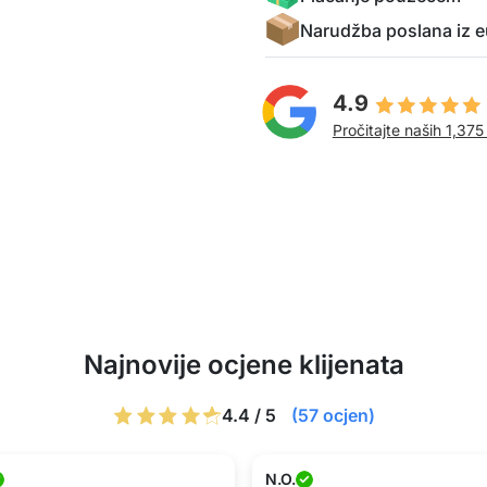
Narudžba poslana iz e
4.9
Pročitajte naših 1,375
Najnovije ocjene klijenata
4.4 / 5
(57 ocjen)
N.O.