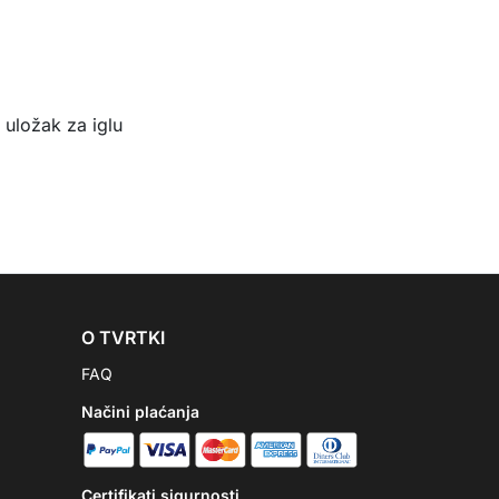
x uložak za iglu
O TVRTKI
FAQ
Načini plaćanja
Certifikati sigurnosti