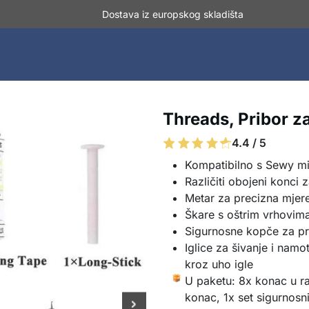
Dostava iz europskog skladišta
Threads, Pribor za
4.4 / 5
Kompatibilno s Sewy mi
Različiti obojeni konci 
Metar za precizna mjeren
Škare s oštrim vrhovim
Sigurnosne kopče za pri
Iglice za šivanje i nam
kroz uho igle
U paketu: 8x konac u ra
konac, 1x set sigurnosnih