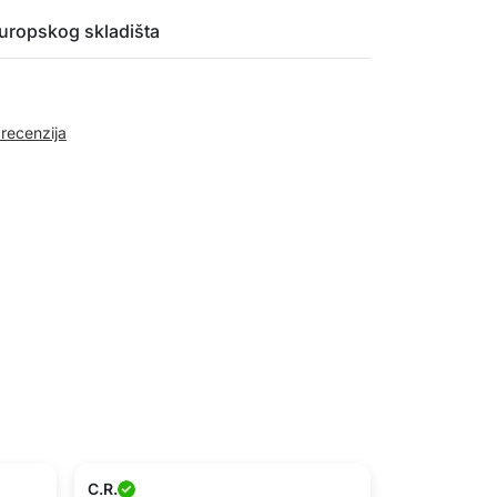
uropskog skladišta
 recenzija
C.R.