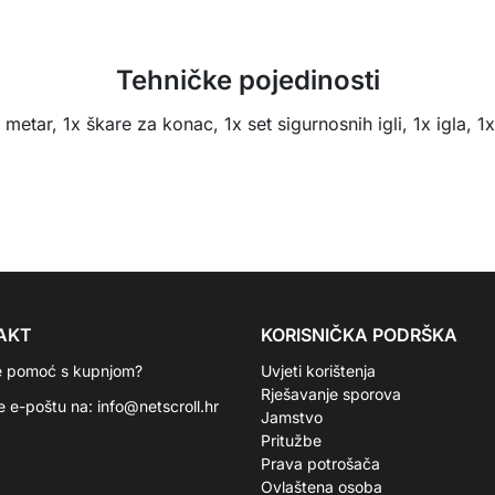
Tehničke pojedinosti
metar, 1x škare za konac, 1x set sigurnosnih igli, 1x igla, 1
AKT
KORISNIČKA PODRŠKA
e pomoć s kupnjom?
Uvjeti korištenja
Rješavanje sporova
te e-poštu na:
info@netscroll.hr
Jamstvo
Pritužbe
Prava potrošača
Ovlaštena osoba