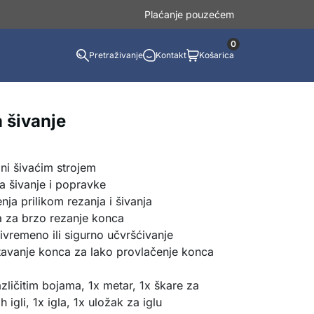
Plaćanje pouzećem
0
Pretraživanje
Kontakt
Košarica
 šivanje
ni šivaćim strojem
za šivanje i popravke
ja prilikom rezanja i šivanja
a za brzo rezanje konca
vremeno ili sigurno učvršćivanje
otavanje konca za lako provlačenje konca
zličitim bojama, 1x metar, 1x škare za
 igli, 1x igla, 1x uložak za iglu