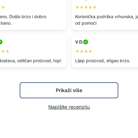
★★
★★★★★
eno. Došlo brzo i dobro
Korisnička podrška vrhunska, j
irano.
od pomoći
V.D.
★★★
★★★★
dostava, odličan proizvod, top!
Lijep proizvod, stigao brzo.
Prikaži više
Napišite recenziju