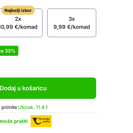
Najbolji izbor
2x
3x
10,99
€
/komad
9,99
€
/komad
te
33%
Dodaj u košaricu
 primite
Utorak, 11.8.
!
može pratiti