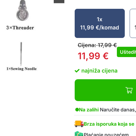
1x
11,99
€
/komad
Cijena:
17,99
€
Uštedi
11,99
€
najniža cijena
Na zalihi
Naručite danas,
Brza isporuka koja se 
Plaćanje pouzećem