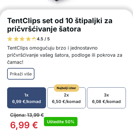
TentClips set od 10 štipaljki za
pričvršćivanje šatora
4.5 / 5
TentClips omogućuju brzo i jednostavno
pričvršćivanje vašeg šatora, podloge ili pokrova za
čamac!
Jaki, neklizajući zahvat
Prikaži više
Dodatna rupa za pričvršćivanje užeta
Izdržava loše vremenske uvjete i drži šator na
Najbolji izbor
mjestu
1x
2x
3x
Širok raspon primjena
6,99
€
/komad
6,50
€
/komad
6,08
€
/komad
Jednostavna instalacija
Paket sadrži 10x stezaljka za fiksaciju šatora
Cijena:
13,99
€
Uštedite
50%
6,99
€