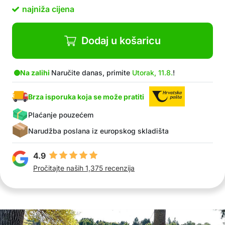
najniža cijena
Dodaj u košaricu
Na zalihi
Naručite danas, primite
Utorak, 11.8.
!
Brza isporuka koja se može pratiti
Plaćanje pouzećem
Narudžba poslana iz europskog skladišta
4.9
Pročitajte naših 1,375 recenzija