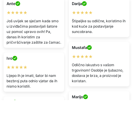
Ante
Darija
★★★★★
★★★★★
Još uvijek se sjećam kada smo
Štipaljke su odlične, koristimo ih
u izviđačima postavljali šatore
kod kuće za postavljanje
uz pomoć upravo ovih! Pa,
suncobrana.
danas ih koristim za
pričvršćivanje zaštite za čamac.
Mustafa
★★★★★
Ivo
Odlično iskustvo s vašom
★★★★★
trgovinom! Osoblje je ljubazno,
Lijepo ih je imati, šator bi nam
dostava je brza, a proizvod je
bezbroj puta odnio vjetar da ih
koristan.
nismo koristili.
Marijo
I.F.
★★★★★
★★★★
Zaista su jaki za svoju veličinu, a
Paket stigao na vrijeme i u
uz njihovu pomoć smo postigli
savršenom stanju. Solidna
golove i igrali nogomet.
kvaliteta za cijenu.