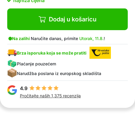
najniža cijena
Dodaj u košaricu
Na zalihi
Naručite danas, primite
Utorak, 11.8.
!
Brza isporuka koja se može pratiti
Plaćanje pouzećem
Narudžba poslana iz europskog skladišta
4.9
Pročitajte naših 1,375 recenzija