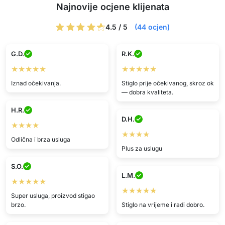
Najnovije ocjene klijenata
4.5 / 5
(44 ocjen)
G.D.
R.K.
★★★★★
★★★★★
Iznad očekivanja.
Stiglo prije očekivanog, skroz ok
— dobra kvaliteta.
H.R.
D.H.
★★★★
★★★★
Odlična i brza usluga
Plus za uslugu
S.O.
L.M.
★★★★★
★★★★★
Super usluga, proizvod stigao
brzo.
Stiglo na vrijeme i radi dobro.