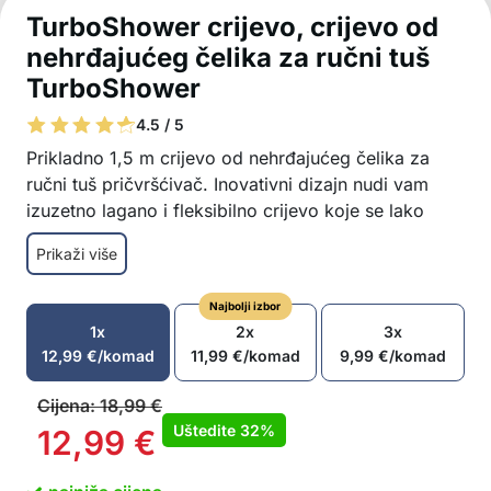
TurboShower crijevo, crijevo od
nehrđajućeg čelika za ručni tuš
TurboShower
4.5 / 5
Prikladno 1,5 m crijevo od nehrđajućeg čelika za
ručni tuš pričvršćivač. Inovativni dizajn nudi vam
izuzetno lagano i fleksibilno crijevo koje se lako
postavlja i ne hrđa.
Prikaži više
kvalitetna izrada bez hrđe
izuzetno lagano i fleksibilno crijevo
Najbolji izbor
jednostavna instalacija
1x
2x
3x
Dužina: 1,5 m
12,99
€
/komad
11,99
€
/komad
9,99
€
/komad
Cijena:
18,99
€
Uštedite
32%
12,99
€