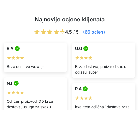
Najnovije ocjene klijenata
4.5 / 5
(66 ocjen)
R.A.
U.G.
★★★★
★★★★
Brza dostava wow :))
Brza dostava, proizvod kao u
oglasu, super
N.I.
R.A.
★★★★
★★★★
Odličan proizvod :DD brza
dostava, usluga za svaku
kvaliteta odlična i dostava brza.
pohvalu, stvarno wow.
Preporuka <33
E.F.
N.P.
★★★★★
★★★★