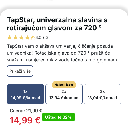
TapStar, univerzalna slavina s
rotirajućom glavom za 720 °
4.5 / 5
TapStar vam olakšava umivanje, čišćenje posuđa ili
umivaonika! Rotacijska glava od 720 ° pružit će
snažan i usmjeren mlaz vode točno tamo gdje vam
je potrebno! TapStar uključuje ojačane dvostruke
Prikaži više
brtvene ventile za sprečavanje propuštanja vode i
pogodan je za sve vrste slavina!
Najbolji izbor
Usmjerite mlaz vode tamo gdje vam je potrebno
1x
2x
3x
Bez prskanja vode u svim smjerovima
14,99
€
/komad
13,94
€
/komad
13,04
€
/komad
Snažan protok vode obogaćene kisikom
Vodootporan dizajn koji štedi vodu
Cijena:
21,99
€
Pogodno za sve slavine
Uštedite
32%
14,99
€
Jednostavna instalacija