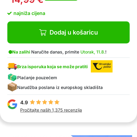
najniža cijena
Dodaj u košaricu
Na zalihi
Naručite danas, primite
Utorak, 11.8.
!
Brza isporuka koja se može pratiti
Plaćanje pouzećem
Narudžba poslana iz europskog skladišta
4.9
Pročitajte naših 1,375 recenzija