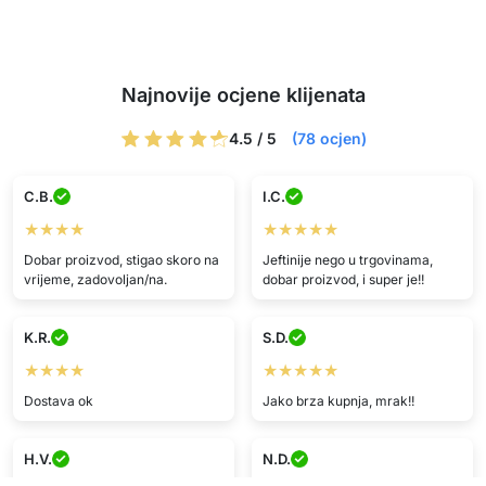
Najnovije ocjene klijenata
4.5 / 5
(78 ocjen)
C.B.
I.C.
★★★★
★★★★★
Dobar proizvod, stigao skoro na
Jeftinije nego u trgovinama,
vrijeme, zadovoljan/na.
dobar proizvod, i super je!!
K.R.
S.D.
★★★★
★★★★★
Dostava ok
Jako brza kupnja, mrak!!
H.V.
N.D.