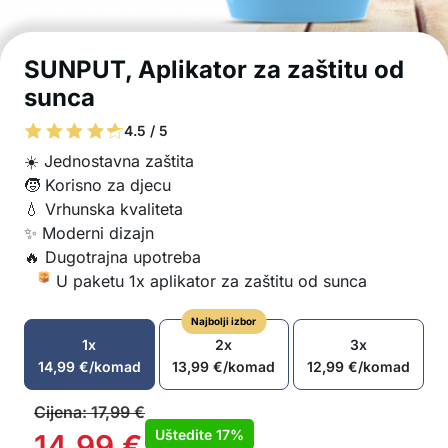
SUNPUT, Aplikator za zaštitu od
sunca
4.5 / 5
☀️ Jednostavna zaštita
🧒 Korisno za djecu
💧 Vrhunska kvaliteta
✨ Moderni dizajn
🔥 Dugotrajna upotreba
U paketu 1x aplikator za zaštitu od sunca
Najbolji izbor
1x
2x
3x
14,99
€
/komad
13,99
€
/komad
12,99
€
/komad
Cijena:
17,99
€
Uštedite
17%
14,99
€