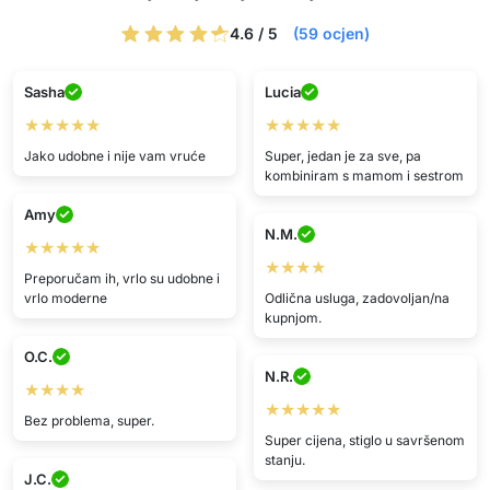
4.6 / 5
(59 ocjen)
Sasha
Lucia
★★★★★
★★★★★
Jako udobne i nije vam vruće
Super, jedan je za sve, pa
kombiniram s mamom i sestrom
Amy
N.M.
★★★★★
★★★★
Preporučam ih, vrlo su udobne i
vrlo moderne
Odlična usluga, zadovoljan/na
kupnjom.
O.C.
N.R.
★★★★
★★★★★
Bez problema, super.
Super cijena, stiglo u savršenom
stanju.
J.C.