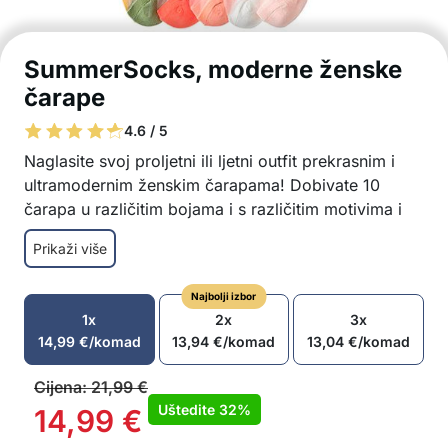
SummerSocks, moderne ženske
čarape
4.6 / 5
Naglasite svoj proljetni ili ljetni outfit prekrasnim i
ultramodernim ženskim čarapama! Dobivate 10
čarapa u različitim bojama i s različitim motivima i
ukrasima – perlicama i cvjetićima!
Prikaži više
Ženske čarape savršeno se slažu uz proljetnu i
ljetnu obuću
Najbolji izbor
Pogodno za tenisice, balerinke, štikle, sandale,
1x
2x
3x
mokasine, itd.
14,99
€
/komad
13,94
€
/komad
13,04
€
/komad
Čarape dolaze u 10 različitih boja i dezena
Elegantne perlice i nježni cvjetići na čarapama
Cijena:
21,99
€
Izuzetno ugodan za nošenje
Uštedite
32%
14,99
€
Univerzalna veličina