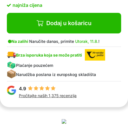
Rastezljiv i prozračan materijal
najniža cijena
Moderan dizajn
Savršeno se mogu kombinirati uz suknje, haljine,
traperice, tajice itd.
Dodaj u košaricu
Savršena ideja za dar
Održavanje: Čarape su perive u perilici do 40
stupnjeva. Za čarape s perlama preporučujemo
Na zalihi
Naručite danas, primite
Utorak, 11.8.
!
korištenje vrećice za pranje rublja. Ne
savjetujemo korištenje sušilice rublja.
Brza isporuka koja se može pratiti
Plaćanje pouzećem
Narudžba poslana iz europskog skladišta
4.9
Pročitajte naših 1,375 recenzija