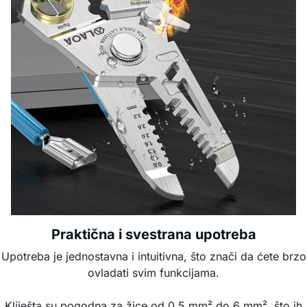
Praktična i svestrana upotreba
Upotreba je jednostavna i intuitivna, što znači da ćete brzo
ovladati svim funkcijama.
Kliješta su pogodna za žice od 0,5 mm² do 6 mm², što ih