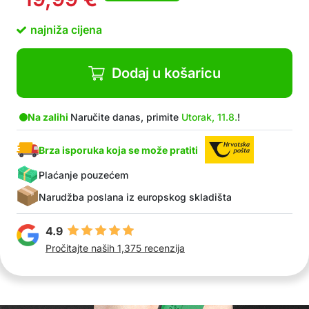
najniža cijena
Dodaj u košaricu
Na zalihi
Naručite danas, primite
Utorak, 11.8.
!
Brza isporuka koja se može pratiti
Plaćanje pouzećem
Narudžba poslana iz europskog skladišta
4.9
Pročitajte naših 1,375 recenzija