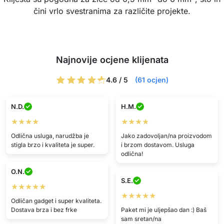
čini vrlo svestranima za različite projekte.
Najnovije ocjene klijenata
4.6 / 5
(61 ocjen)
N.D.
H.M.
★★★★
★★★★
Odlična usluga, narudžba je
Jako zadovoljan/na proizvodom
stigla brzo i kvaliteta je super.
i brzom dostavom. Usluga
odlična!
O.N.
S.E.
★★★★★
★★★★★
Odličan gadget i super kvaliteta.
Dostava brza i bez frke
Paket mi je uljepšao dan :) Baš
sam sretan/na