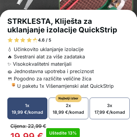
STRKLESTA, Kliješta za
uklanjanje izolacije QuickStrip
4.6 / 5
💧 Učinkovito uklanjanje izolacije
🔥 Svestrani alat za više zadataka
✨ Visokokvalitetni materijali
🧽 Jednostavna upotreba i preciznost
🍴 Pogodno za različite veličine žica
U paketu 1x Višenamjenski alat QuickStrip
Najbolji izbor
1x
2x
3x
19,99
€
/komad
18,99
€
/komad
17,99
€
/komad
Cijena:
22,99
€
Uštedite
13%
19,99
€