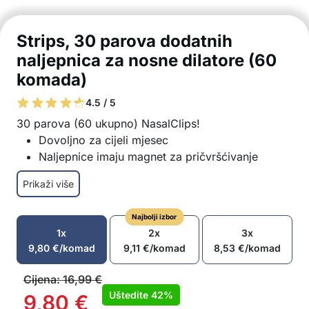
Strips, 30 parova dodatnih
naljepnica za nosne dilatore (60
komada)
4.5 / 5
30 parova (60 ukupno) NasalClips!
Dovoljno za cijeli mjesec
Naljepnice imaju magnet za pričvršćivanje
dilatora
Prikaži više
Jednostavno se postavljaju na nosnicu
Izrađene od mekog i koži prijateljskog materijala
Najbolji izbor
Udobne za nošenje
1x
2x
3x
Jednostavno stavite magnetske naljepnice i
9,80
€
/komad
9,11
€
/komad
8,53
€
/komad
postavite dilator na vrh
U pakiranju: 30x par magnetskih naljepnica (60
Cijena:
16,99
€
naljepnica ukupno)
Uštedite
42%
9,80
€