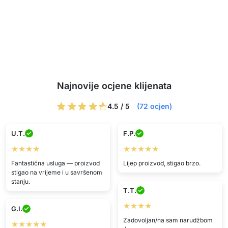
Najnovije ocjene klijenata
4.5 / 5
(72 ocjen)
U.T.
F.P.
★★★★
★★★★★
Fantastična usluga — proizvod
Lijep proizvod, stigao brzo.
stigao na vrijeme i u savršenom
stanju.
T.T.
★★★★
G.I.
Zadovoljan/na sam narudžbom
★★★★★