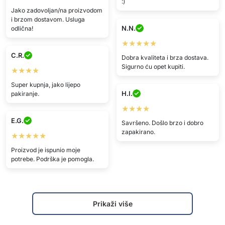
:)
Jako zadovoljan/na proizvodom
i brzom dostavom. Usluga
N.N.
odlična!
★★★★★
C.R.
Dobra kvaliteta i brza dostava.
Sigurno ću opet kupiti.
★★★★
Super kupnja, jako lijepo
H.I.
pakiranje.
★★★★
E.G.
Savršeno. Došlo brzo i dobro
zapakirano.
★★★★★
Proizvod je ispunio moje
potrebe. Podrška je pomogla.
Prikaži više