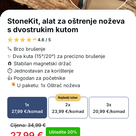
StoneKit, alat za oštrenje noževa
s dvostrukim kutom
4.6 / 5
🔪 Brzo brušenje
✨ Dva kuta (15°/20°) za precizno brušenje
🧲 Stabilan magnetski držač
⏱️ Jednostavan za korištenje
👍 Pogodan za početnike
U paketu: 1x Oštrač noževa
Najbolji izbor
1x
2x
3x
27,99
€
/komad
23,99
€
/komad
20,99
€
/komad
Cijena:
34,99
€
Uštedite
20%
27,99
€