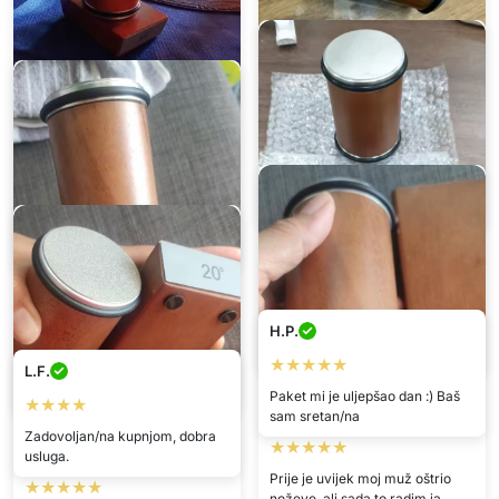
Tara
Bernard
★★★★★
★★★★★
Odgovara mi jer vraća oštrinu
Radi odlično
mojim kuhinjskim noževima u
minuti.
Laura
★★★★★
Albert
H.P.
Napokon, oštrenje mojih noževa
★★★★★
nije problem.
★★★★★
L.F.
Koristim ga za sve svoje
noževe.
Paket mi je uljepšao dan :) Baš
★★★★
Milica
sam sretan/na
Zadovoljan/na kupnjom, dobra
★★★★★
Edo
usluga.
Prije je uvijek moj muž oštrio
★★★★★
noževe, ali sada to radim ja.