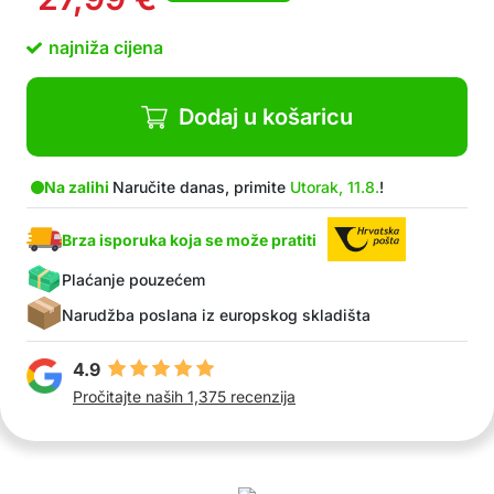
najniža cijena
Dodaj u košaricu
Na zalihi
Naručite danas, primite
Utorak, 11.8.
!
Brza isporuka koja se može pratiti
Plaćanje pouzećem
Narudžba poslana iz europskog skladišta
4.9
Pročitajte naših 1,375 recenzija