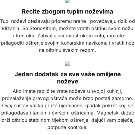
Recite zbogom tupim noževima
Tupi noževi otežavaju pripremu hrane i povećavaju rizik od
klizanja. Sa StoneKitom, možete vratiti oštrinu svom nožu
u tren oka. Zahvaljujući dvostrukom kutu, možete
prilagoditi oštrenje svojim kuharskim navikama i vratiti nož
na oštrinu svakim rezom.
Jedan dodatak za sve vaše omiljene
noževe
Ako imate različite vrste noževa u svojoj kuhinji,
pronalaženje pravog oštrača može brzo postati zamorno.
Ovaj sustav valjka pruža ujednačen, gladak pokret koji se
prilagođava i tankim i čvršćim oštricama. Magnetski držač
drži oštricu stabilnom tijekom oštrenja, dajući vam osjećaj
potpune kontrole.