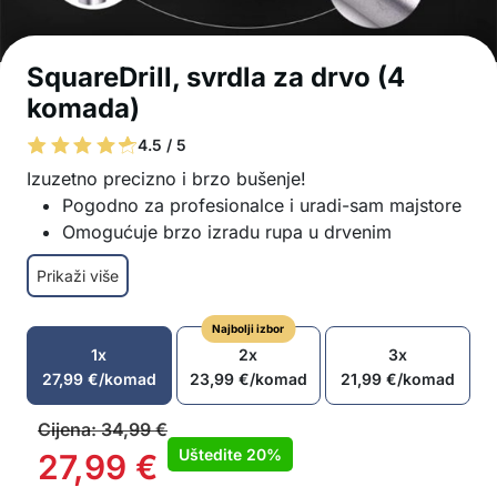
SquareDrill, svrdla za drvo (4
komada)
4.5 / 5
Izuzetno precizno i brzo bušenje!
Pogodno za profesionalce i uradi-sam majstore
Omogućuje brzo izradu rupa u drvenim
materijalima
Prikaži više
Izrađeno od izdržljivog visokokvalitetnog čelika
Dug vijek trajanja
Najbolji izbor
Izvrsne performanse
1x
2x
3x
Manji otpor pri bušenju, omogućuje precizniju
27,99
€
/komad
23,99
€
/komad
21,99
€
/komad
veličinu rupe
Kompatibilno s raznim bušilicama
Cijena:
34,99
€
U pakiranju: 4x svrdla (6,4 mm, 8 mm, 9,5 mm i
Uštedite
20%
27,99
€
12,7 mm)