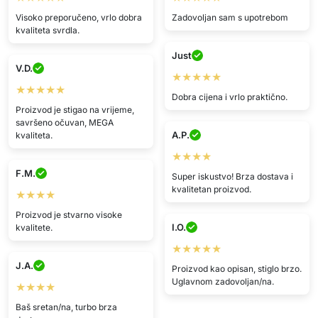
Visoko preporučeno, vrlo dobra
Zadovoljan sam s upotrebom
kvaliteta svrdla.
Just
V.D.
★★★★★
★★★★★
Dobra cijena i vrlo praktično.
Proizvod je stigao na vrijeme,
savršeno očuvan, MEGA
A.P.
kvaliteta.
★★★★
F.M.
Super iskustvo! Brza dostava i
kvalitetan proizvod.
★★★★
Proizvod je stvarno visoke
I.O.
kvalitete.
★★★★★
J.A.
Proizvod kao opisan, stiglo brzo.
Uglavnom zadovoljan/na.
★★★★
Baš sretan/na, turbo brza