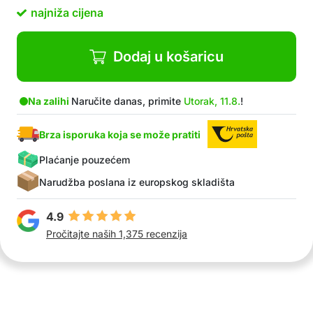
najniža cijena
Dodaj u košaricu
Na zalihi
Naručite danas, primite
Utorak, 11.8.
!
Brza isporuka koja se može pratiti
Plaćanje pouzećem
Narudžba poslana iz europskog skladišta
4.9
Pročitajte naših 1,375 recenzija