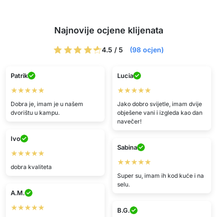
Najnovije ocjene klijenata
4.5 / 5
(98 ocjen)
Patrik
Lucia
★★★★★
★★★★★
Dobra je, imam je u našem
Jako dobro svijetle, imam dvije
dvorištu u kampu.
obješene vani i izgleda kao dan
navečer!
Ivo
Sabina
★★★★★
★★★★★
dobra kvaliteta
Super su, imam ih kod kuće i na
selu.
A.M.
★★★★★
B.G.