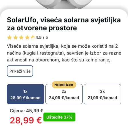
SolarUfo, viseća solarna svjetiljka
za otvorene prostore
4.5 / 5
Viseća solarna svjetiljka, koja se može koristiti na 2
načina (kugla i rastegnuta), savršen je izbor za razne
aktivnosti na otvorenom, kao što su kampiranje,
večernje zabave, uživanje na terasi, osvjetljenje
Prikaži više
šatora itd.
Solarno svjetlo je prikladno za aktivnosti i
Najbolji izbor
iskustva na otvorenom
1x
2x
3x
Različiti načini postavljanja svjetla (u obliku
28,99
€
/komad
24,99
€
/komad
21,99
€
/komad
kugle i u razvučenom obliku)
Punjenje solarnom energijom
Cijena:
45,99
€
Solarna rasvjeta daje svjetlost 6-10 sati
Uštedite
37%
28,99
€
Viseća lampa koja se može postaviti bilo gdje –