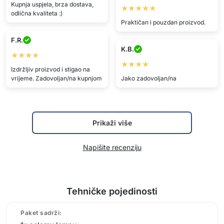
Kupnja uspjela, brza dostava,
★★★★★
odlična kvaliteta :)
Praktičan i pouzdan proizvod.
F.R.
K.B.
★★★★
★★★★
Izdržljiv proizvod i stigao na
vrijeme. Zadovoljan/na kupnjom
Jako zadovoljan/na
Prikaži više
Napišite recenziju
Tehničke pojedinosti
Paket sadrži: