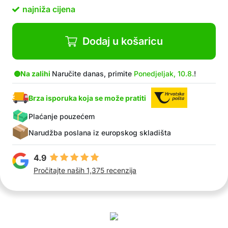
na drvo, u šator…
najniža cijena
Vodootporna solarna svjetiljka
Malena i praktična
Visoka svjetlina i široko područje osvjetljenja
Dodaj u košaricu
Izvrsno svjetlo koje je također ugodno za oči
Atraktivan i moderan izgled
Paket sadrži: 1x solarnu lampu
Na zalihi
Naručite danas, primite
Ponedjeljak, 10.8.
!
Brza isporuka koja se može pratiti
Plaćanje pouzećem
Narudžba poslana iz europskog skladišta
4.9
Pročitajte naših 1,375 recenzija