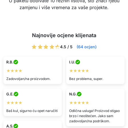
U paketu dobivate 10 reznih listova, što znači rjeđu
zamjenu i više vremena za vaše projekte.
Najnovije ocjene klijenata
4.5 / 5
(64 ocjen)
R.B.
I.U.
★★★★
★★★★★
Zadovoljan/na proizvodom.
Bez problema, super.
G.E.
N.G.
★★★★
★★★★★
Baš kul, sigurno ću opet naručiti
Odlična usluga! Proizvod stigao
brzo i neoštećen. Jako sam
zadovoljan/na podrškom.
A.S.