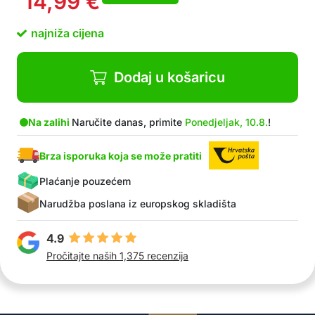
14,99
€
najniža cijena
Dodaj u košaricu
Na zalihi
Naručite danas, primite
Ponedjeljak, 10.8.
!
Brza isporuka koja se može pratiti
Plaćanje pouzećem
Narudžba poslana iz europskog skladišta
4.9
Pročitajte naših 1,375 recenzija