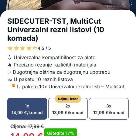
SIDECUTER-TST, MultiCut
Univerzalni rezni listovi (10
komada)
4.5 / 5
💧 Univerzalna kompatibilnost za alate
🔥 Precizno rezanje različitih materijala
✨ Dugotrajna oštrina za dugotrajnu upotrebu
🧽 U paketu 10 reznih listova
U paketu 10x Univerzalni rezalni listi – MultiCut
Najbolji izbor
1x
2x
3x
14,99
€
/komad
13,99
€
/komad
12,99
€
/komad
Cijena:
17,99
€
Uštedite
17%