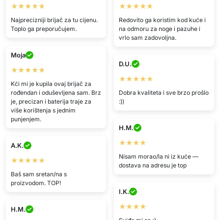
★★★★★
★★★★★
Kći mi je kupila ovaj brijač za
rođendan i oduševljena sam. Brz
Dobra kvaliteta i sve brzo prošlo
je, precizan i baterija traje za
:))
više korištenja s jednim
punjenjem.
H.M.
★★★★
A.K.
Nisam morao/la ni iz kuće —
★★★★★
dostava na adresu je top
Baš sam sretan/na s
proizvodom. TOP!
I.K.
★★★★
H.M.
Sviđa mi se ;)
★★★★★
Stvarno je dobar. :)
Prikaži više