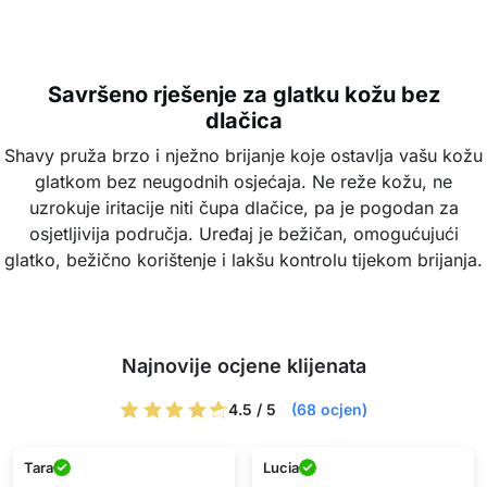
Shavy pruža brzo i nježno brijanje koje ostavlja vašu kožu
glatkom bez neugodnih osjećaja. Ne reže kožu, ne
uzrokuje iritacije niti čupa dlačice, pa je pogodan za
osjetljivija područja. Uređaj je bežičan, omogućujući
glatko, bežično korištenje i lakšu kontrolu tijekom brijanja.
Najnovije ocjene klijenata
4.5 / 5
(68 ocjen)
Tara
Lucia
★★★★★
★★★★★
Najprecizniji brijač za tu cijenu.
Redovito ga koristim kod kuće i
Toplo ga preporučujem.
na odmoru za noge i pazuhe i
vrlo sam zadovoljna.
Moja
D.U.