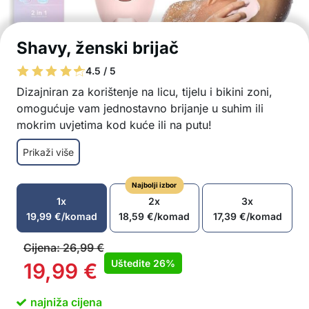
Shavy, ženski brijač
4.5 / 5
Dizajniran za korištenje na licu, tijelu i bikini zoni,
omogućuje vam jednostavno brijanje u suhim ili
mokrim uvjetima kod kuće ili na putu!
Brzo i učinkovito uklanjanje dlačica
Prikaži više
Omogućuje suho i mokro brijanje
Punjiva baterija omogućuje dugotrajno bežično
Najbolji izbor
korištenje
1x
2x
3x
Vodootporan dizajn za jednostavno čišćenje i
19,99
€
/komad
18,59
€
/komad
17,39
€
/komad
korištenje pod tušem
Pogodan za korištenje na licu, tijelu i bikini zoni
Cijena:
26,99
€
Ergonomska drška za udoban i siguran hvat
Uštedite
26%
19,99
€
U paketu: 1x Shavy električni brijač, 1x kabel za
punjenje, 1x četkica za čišćenje
najniža cijena