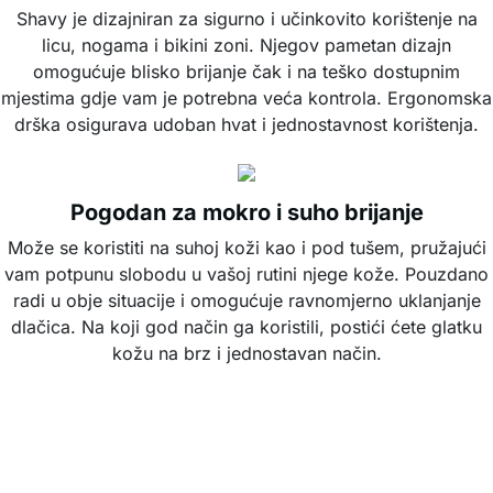
Shavy je dizajniran za sigurno i učinkovito korištenje na
licu, nogama i bikini zoni. Njegov pametan dizajn
omogućuje blisko brijanje čak i na teško dostupnim
mjestima gdje vam je potrebna veća kontrola. Ergonomska
drška osigurava udoban hvat i jednostavnost korištenja.
Pogodan za mokro i suho brijanje
Može se koristiti na suhoj koži kao i pod tušem, pružajući
vam potpunu slobodu u vašoj rutini njege kože. Pouzdano
radi u obje situacije i omogućuje ravnomjerno uklanjanje
dlačica. Na koji god način ga koristili, postići ćete glatku
kožu na brz i jednostavan način.
Savršeno rješenje za glatku kožu bez
dlačica