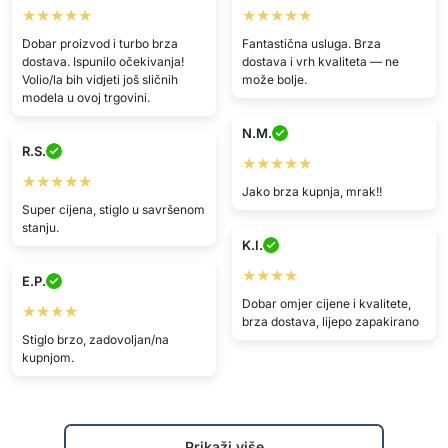
★★★★★
★★★★★
Dobar proizvod i turbo brza
Fantastična usluga. Brza
dostava. Ispunilo očekivanja!
dostava i vrh kvaliteta — ne
Volio/la bih vidjeti još sličnih
može bolje.
modela u ovoj trgovini.
N.M.
R.S.
★★★★★
★★★★★
Jako brza kupnja, mrak!!
Super cijena, stiglo u savršenom
stanju.
K.I.
★★★★
E.P.
Dobar omjer cijene i kvalitete,
★★★★
brza dostava, lijepo zapakirano
Stiglo brzo, zadovoljan/na
kupnjom.
Prikaži više