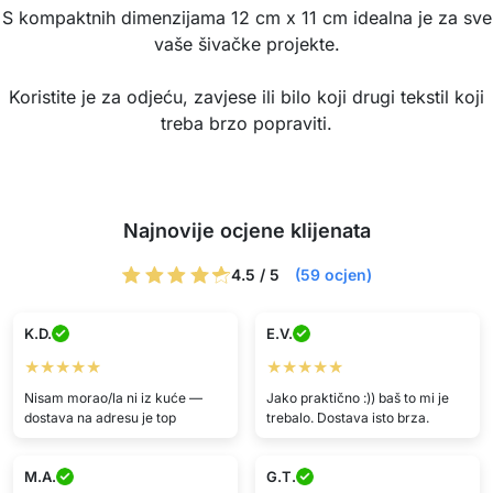
S kompaktnih dimenzijama 12 cm x 11 cm idealna je za sve
vaše šivačke projekte.
Koristite je za odjeću, zavjese ili bilo koji drugi tekstil koji
treba brzo popraviti.
Najnovije ocjene klijenata
4.5 / 5
(59 ocjen)
K.D.
E.V.
★★★★★
★★★★★
Nisam morao/la ni iz kuće —
Jako praktično :)) baš to mi je
dostava na adresu je top
trebalo. Dostava isto brza.
M.A.
G.T.