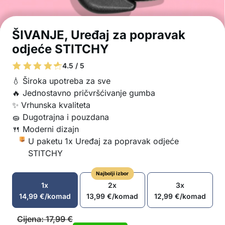
ŠIVANJE, Uređaj za popravak
odjeće STITCHY
4.5 / 5
💧 Široka upotreba za sve
🔥 Jednostavno pričvršćivanje gumba
✨ Vrhunska kvaliteta
🧽 Dugotrajna i pouzdana
🍴 Moderni dizajn
U paketu 1x Uređaj za popravak odjeće
STITCHY
Najbolji izbor
1x
2x
3x
14,99
€
/komad
13,99
€
/komad
12,99
€
/komad
Cijena:
17,99
€