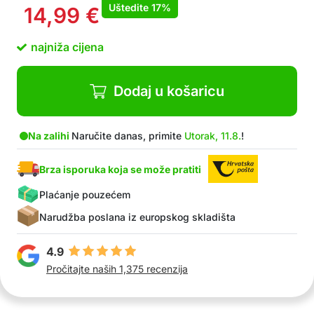
Uštedite
17%
14,99
€
najniža cijena
Dodaj u košaricu
Na zalihi
Naručite danas, primite
Utorak, 11.8.
!
Brza isporuka koja se može pratiti
Plaćanje pouzećem
Narudžba poslana iz europskog skladišta
4.9
Pročitajte naših 1,375 recenzija