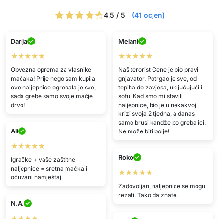
4.5 / 5
(41 ocjen)
Darija
Melani
★★★★★
★★★★★
Obvezna oprema za vlasnike
Naš terorist Cene je bio pravi
mačaka! Prije nego sam kupila
gnjavator. Potrgao je sve, od
ove naljepnice ogrebala je sve,
tepiha do zavjesa, uključujući i
sada grebe samo svoje mačje
sofu. Kad smo mi stavili
drvo!
naljepnice, bio je u nekakvoj
krizi svoja 2 tjedna, a danas
samo brusi kandže po grebalici.
Ali
Ne može biti bolje!
★★★★★
Roko
Igračke + vaše zaštitne
naljepnice = sretna mačka i
★★★★★
očuvani namještaj
Zadovoljan, naljepnice se mogu
rezati. Tako da znate.
N.A.
★★★★