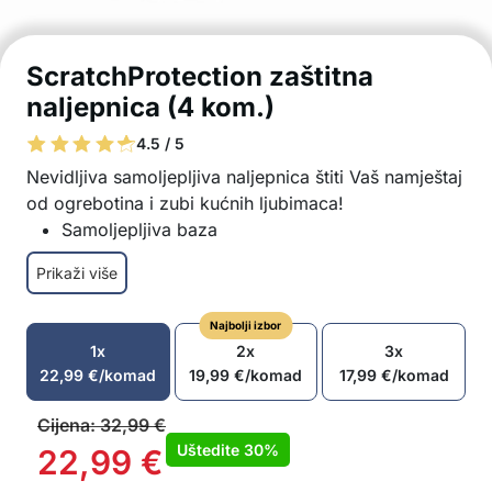
ScratchProtection zaštitna
naljepnica (4 kom.)
4.5 / 5
Nevidljiva samoljepljiva naljepnica štiti Vaš namještaj
od ogrebotina i zubi kućnih ljubimaca!
Samoljepljiva baza
Štiti od oštrih kandži i zuba
Prikaži više
Za zidove i sve vrste namještaja
Za višekratnu upotrebu
Najbolji izbor
Nema više brige o uništenom namještaju
1x
2x
3x
Paket sadrži 4x zaštitna naljepnica
22,99
€
/komad
19,99
€
/komad
17,99
€
/komad
Cijena:
32,99
€
Uštedite
30%
22,99
€