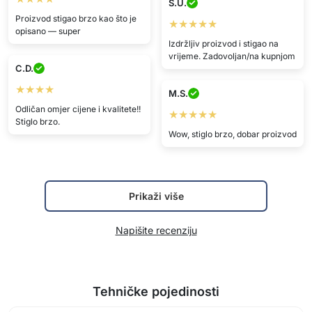
S.U.
Proizvod stigao brzo kao što je
★★★★★
opisano — super
Izdržljiv proizvod i stigao na
vrijeme. Zadovoljan/na kupnjom
C.D.
★★★★
M.S.
Odličan omjer cijene i kvalitete!!
★★★★★
Stiglo brzo.
Wow, stiglo brzo, dobar proizvod
Prikaži više
Napišite recenziju
Tehničke pojedinosti