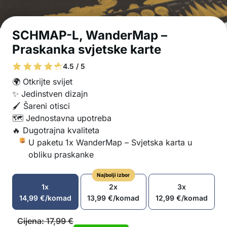
SCHMAP-L, WanderMap –
Praskanka svjetske karte
4.5 / 5
🌍 Otkrijte svijet
✨ Jedinstven dizajn
🖌️ Šareni otisci
🗺️ Jednostavna upotreba
🔥 Dugotrajna kvaliteta
U paketu 1x WanderMap – Svjetska karta u
obliku praskanke
Najbolji izbor
1x
2x
3x
14,99
€
/komad
13,99
€
/komad
12,99
€
/komad
Cijena:
17,99
€