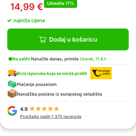
Uštedite
17%
14,99
€
najniža cijena
Dodaj u košaricu
Na zalihi
Naručite danas, primite
Utorak, 11.8.
!
Brza isporuka koja se može pratiti
Plaćanje pouzećem
Narudžba poslana iz europskog skladišta
4.9
Pročitajte naših 1,375 recenzija