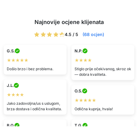
Najnovije ocjene klijenata
4.5 / 5
(68 ocjen)
G.S.
N.P.
★★★★★
★★★★
Došlo brzo i bez problema.
Stiglo prije očekivanog, skroz ok
— dobra kvaliteta.
J.L.
O.S.
★★★★
★★★★★
Jako zadovoljna/us s uslugom,
brza dostava i odlična kvaliteta.
Odlična kupnja, hvala!
B.O.
T.G.
★★★★★
★★★★