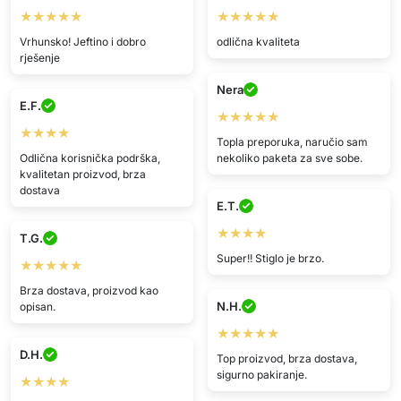
★★★★★
★★★★★
Vrhunsko! Jeftino i dobro
odlična kvaliteta
rješenje
Nera
E.F.
★★★★★
★★★★
Topla preporuka, naručio sam
Odlična korisnička podrška,
nekoliko paketa za sve sobe.
kvalitetan proizvod, brza
dostava
E.T.
★★★★
T.G.
Super!! Stiglo je brzo.
★★★★★
Brza dostava, proizvod kao
N.H.
opisan.
★★★★★
D.H.
Top proizvod, brza dostava,
sigurno pakiranje.
★★★★