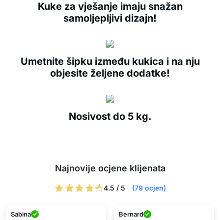
Kuke za vješanje imaju snažan
samoljepljivi dizajn!
Umetnite šipku između kukica i na nju
objesite željene dodatke!
Nosivost do 5 kg.
Najnovije ocjene klijenata
4.5 / 5
(79 ocjen)
Sabina
Bernard