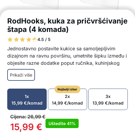
RodHooks, kuka za pričvršćivanje
štapa (4 komada)
4.5 / 5
Jednostavno postavite kukice sa samoljepljivim
dizajnom na ravnu površinu, umetnite šipku između i
objesite razne dodatke poput ručnika, kuhinjskog
pribora, modnih dodataka itd.
Prikaži više
Kuka čvrsto prijanja na ravnu površinu
Jednostavno pričvrstite šipku između 2 kuke
Najbolji izbor
kako biste objesili željeni pribor
1x
2x
3x
Širok raspon primjene – za ručnike, kuhinjski
15,99
€
/komad
14,99
€
/komad
13,99
€
/komad
pribor, metle, krpe, odjeću itd.
Jednostavno postavljanje
Cijena:
26,99
€
Snažan samoljepljivi dizajn
Uštedite
41%
15,99
€
Nosivost do 5 kg