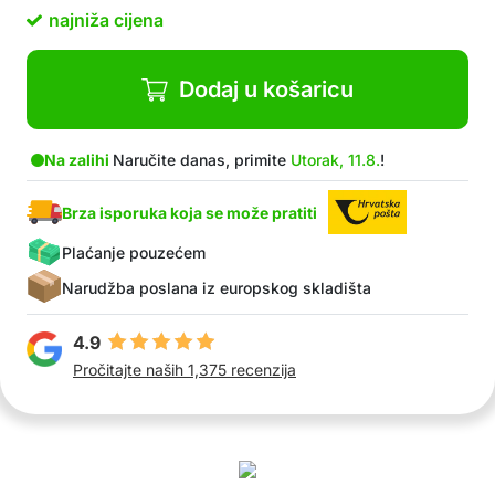
Za različite prostore – kuhinju, kupaonicu,
najniža cijena
hodnik, garderobu itd.
Paket sadrži: 4x kuka za pričvrstite ovjesnih
šipki
Dodaj u košaricu
Na zalihi
Naručite danas, primite
Utorak, 11.8.
!
Brza isporuka koja se može pratiti
Plaćanje pouzećem
Narudžba poslana iz europskog skladišta
4.9
Pročitajte naših 1,375 recenzija