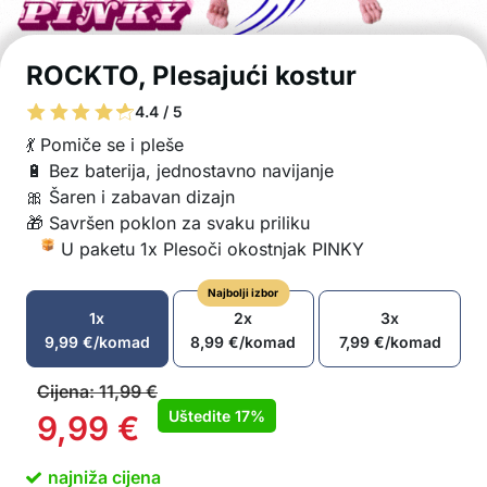
ROCKTO, Plesajući kostur
4.4 / 5
💃 Pomiče se i pleše
🔋 Bez baterija, jednostavno navijanje
🎀 Šaren i zabavan dizajn
🎁 Savršen poklon za svaku priliku
U paketu 1x Plesoči okostnjak PINKY
Najbolji izbor
1x
2x
3x
9,99
€
/komad
8,99
€
/komad
7,99
€
/komad
Cijena:
11,99
€
Uštedite
17%
9,99
€
najniža cijena