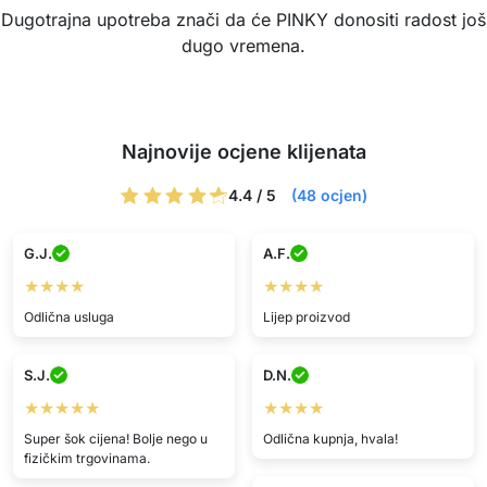
Dugotrajna upotreba znači da će PINKY donositi radost još
dugo vremena.
Najnovije ocjene klijenata
4.4 / 5
(48 ocjen)
G.J.
A.F.
★★★★
★★★★
Odlična usluga
Lijep proizvod
S.J.
D.N.
★★★★★
★★★★
Super šok cijena! Bolje nego u
Odlična kupnja, hvala!
fizičkim trgovinama.