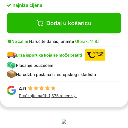
Pogodne za sve ravne površine, kao što su
najniža cijena
zidovi, pločice, staklo, drvo, metal itd.
U pakiranju: 4x zidna naljepnica, samoljepljive
montažne folije
Dodaj u košaricu
Na zalihi
Naručite danas, primite
Utorak, 11.8.
!
Brza isporuka koja se može pratiti
Plaćanje pouzećem
Narudžba poslana iz europskog skladišta
4.9
Pročitajte naših 1,375 recenzija