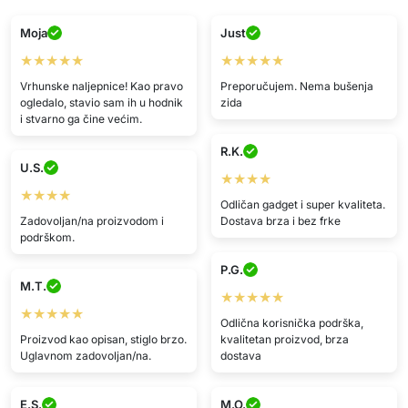
Moja
Just
★★★★★
★★★★★
Vrhunske naljepnice! Kao pravo
Preporučujem. Nema bušenja
ogledalo, stavio sam ih u hodnik
zida
i stvarno ga čine većim.
R.K.
U.S.
★★★★
★★★★
Odličan gadget i super kvaliteta.
Zadovoljan/na proizvodom i
Dostava brza i bez frke
podrškom.
P.G.
M.T.
★★★★★
★★★★★
Odlična korisnička podrška,
Proizvod kao opisan, stiglo brzo.
kvalitetan proizvod, brza
Uglavnom zadovoljan/na.
dostava
E.S.
M.O.