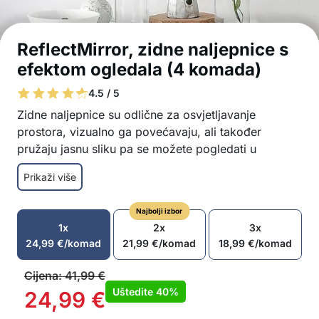
ReflectMirror, zidne naljepnice s
efektom ogledala (4 komada)
4.5 / 5
Zidne naljepnice su odlične za osvjetljavanje
prostora, vizualno ga povećavaju, ali također
pružaju jasnu sliku pa se možete pogledati u
ogledalo!
Prikaži više
Izrađene od visokokvalitetnog akrila, pružaju
jasnu i realističnu refleksiju
Najbolji izbor
Debljine 2 mm za veću izdržljivost
1x
2x
3x
Odlične za dekoriranje i vizualno poboljšanje
24,99
€
/komad
21,99
€
/komad
18,99
€
/komad
prostora
Instalirajte ih pomoću priloženih ljepljivih traka
Cijena:
41,99
€
Idealne za bilo koju prostoriju u domu ili za
Uštedite
40%
24,99
€
urede