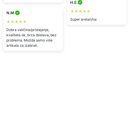
H.E.
★★★★★
N.M.
Super sretan/na
★★★★★
Dobra veličina/pristajanje,
kvaliteta ok, brza dostava, bez
problema. Možda samo više
artikala za izabrati.
Prikaži više
Napišite recenziju
Tehničke pojedinosti
Paket sadrži