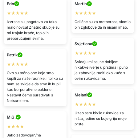
Edo
Martin
★★★★★
★★★★★
Izvrsne su, pogotovo za tako
Odlične su za motocross, slomio
malo novca! Znatno skuplje su
bih zglobove da ih nisam imao.
mi trajale kraće, toplo ih
preporučujem svima.
Svjetlana
★★★★★
Patrik
Sviđaju mi se, ne dobijem
★★★★★
nikakve iverje u prstima i puno
Ovo su točno one koje smo
je zabavnije raditi oko kuće s
kupili za naše radnike, i toliko su
ovim rukavicama.
nam se svidjele da smo ih kupili
kao korporativne poklone.
Melani
Nastavit ćemo surađivati s
Netscrollom.
★★★★★
Uzeo sam bivše rukavice za
M.G.
ništa, jedine su koje griju moje
prste.
★★★★
Jako zadovoljan/na