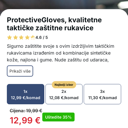
ProtectiveGloves, kvalitetne
taktičke zaštitne rukavice
4.6 / 5
Sigurno zaštitite svoje s ovim izdržljivim taktičkim
rukavicama izrađenim od kombinacije sintetičke
kože, najlona i gume. Nude zaštitu od udaraca,
posjekotina i hladnoće, a pritom ostaju udobne i
Prikaži više
fleksibilne.
Otporne na habanje i oštećenja
Najbolji izbor
Kompatibilne s ekranima osjetljivim na dodir
1x
2x
3x
Ne ograničavaju kretanje prstiju
12,99
€
/komad
12,08
€
/komad
11,30
€
/komad
Pogodne za rad, vožnju, sport ili slobodno
vrijeme
Cijena:
19,99
€
Paket sadrži 1x par zaštitnih rukavica
Uštedite
35%
12,99
€