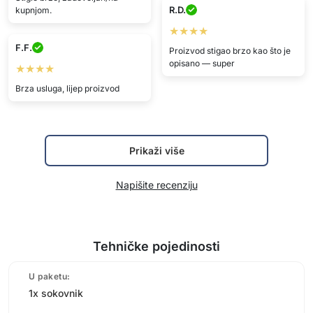
R.D.
kupnjom.
★★★★
F.F.
Proizvod stigao brzo kao što je
opisano — super
★★★★
Brza usluga, lijep proizvod
Prikaži više
Napišite recenziju
Tehničke pojedinosti
U paketu:
1x sokovnik