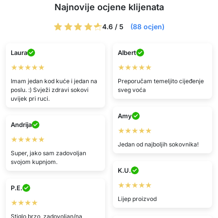
Najnovije ocjene klijenata
4.6 / 5
(88 ocjen)
Laura
Albert
★★★★★
★★★★★
Imam jedan kod kuće i jedan na
Preporučam temeljito cijeđenje
poslu. :) Svježi zdravi sokovi
sveg voća
uvijek pri ruci.
Amy
Andrija
★★★★★
★★★★★
Jedan od najboljih sokovnika!
Super, jako sam zadovoljan
svojom kupnjom.
K.U.
★★★★★
P.E.
Lijep proizvod
★★★★
Stiglo brzo, zadovoljan/na