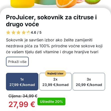
ProJuicer, sokovnik za citruse i
drugo voće
4.6 / 5
Sokovnik je savršen izbor ako želite zamijeniti
nezdrava pića za 100% prirodne voćne sokove koji
će vašem tijelu dati vitamine i druge hranjive tvari
koje su mu potrebne!
Prikaži više
Jednostavni za pripremu 100% prirodni zdravi
sokovi
Najbolji izbor
Za sve vrste sočnog voća – lubenica, grejp,
1x
2x
3x
dragon fruit, mango, grožđe, jabuke itd.
27,99
€
/komad
23,99
€
/komad
20,99
€
/komad
Potpuna konzumacija cijelog voća – ostaje samo
kora
Cijena:
34,99
€
Maksimalna količina iscijeđenog soka
Uštedite
20%
27,99
€
Brza i laka priprema