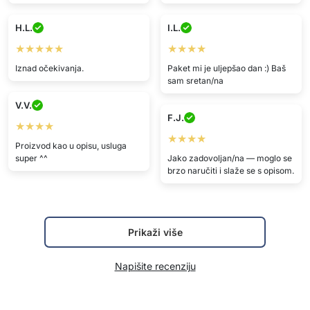
H.L.
I.L.
★★★★★
★★★★
Iznad očekivanja.
Paket mi je uljepšao dan :) Baš
sam sretan/na
V.V.
F.J.
★★★★
★★★★
Proizvod kao u opisu, usluga
super ^^
Jako zadovoljan/na — moglo se
brzo naručiti i slaže se s opisom.
Prikaži više
Napišite recenziju