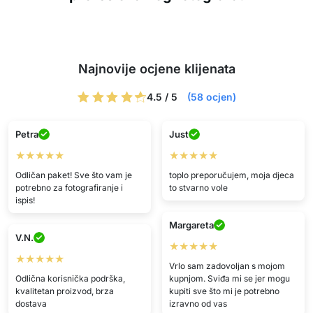
Najnovije ocjene klijenata
4.5 / 5
(58 ocjen)
Petra
Just
★★★★★
★★★★★
Odličan paket! Sve što vam je
toplo preporučujem, moja djeca
potrebno za fotografiranje i
to stvarno vole
ispis!
Margareta
V.N.
★★★★★
★★★★★
Vrlo sam zadovoljan s mojom
Odlična korisnička podrška,
kupnjom. Sviđa mi se jer mogu
kvalitetan proizvod, brza
kupiti sve što mi je potrebno
dostava
izravno od vas