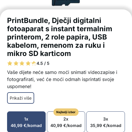
PrintBundle, Dječji digitalni
fotoaparat s instant termalnim
printerom, 2 role papira, USB
kabelom, remenom za ruku i
mikro SD karticom
4.5 / 5
Vaše dijete neće samo moći snimati videozapise i
fotografirati, već će moći odmah isprintati svoje
uspomene!
Set kamere dolazi s 2 role papira za trenutno
Prikaži više
ispisivanje
Dodatne role mogu se kupiti upisivanjem
Najbolji izbor
ExtraRolls u tražilicu i dodavanjem proizvoda u
1x
2x
3x
košaricu
46,99
€
/komad
40,99
€
/komad
35,99
€
/komad
Praktična ručna traka brine se da vaše dijete ne