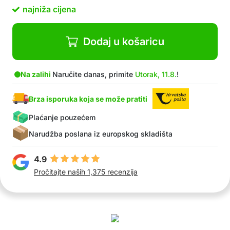
Paket sadrži: 1x jastuk za sjedenje
najniža cijena
Dodaj u košaricu
Na zalihi
Naručite danas, primite
Utorak, 11.8.
!
Brza isporuka koja se može pratiti
Plaćanje pouzećem
Narudžba poslana iz europskog skladišta
4.9
Pročitajte naših 1,375 recenzija