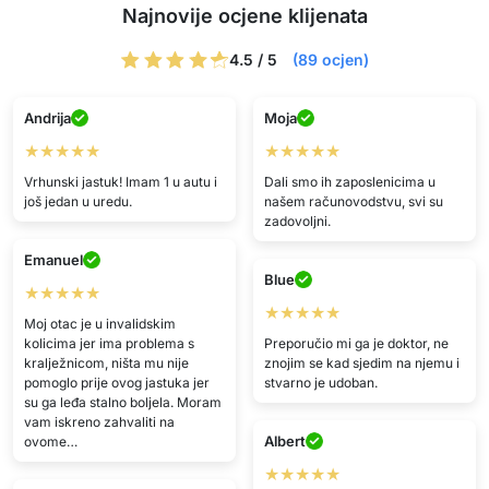
Najnovije ocjene klijenata
4.5 / 5
(89 ocjen)
Andrija
Moja
★★★★★
★★★★★
Vrhunski jastuk! Imam 1 u autu i
Dali smo ih zaposlenicima u
još jedan u uredu.
našem računovodstvu, svi su
zadovoljni.
Emanuel
Blue
★★★★★
★★★★★
Moj otac je u invalidskim
kolicima jer ima problema s
Preporučio mi ga je doktor, ne
kralježnicom, ništa mu nije
znojim se kad sjedim na njemu i
pomoglo prije ovog jastuka jer
stvarno je udoban.
su ga leđa stalno boljela. Moram
vam iskreno zahvaliti na
Albert
ovome…
★★★★★