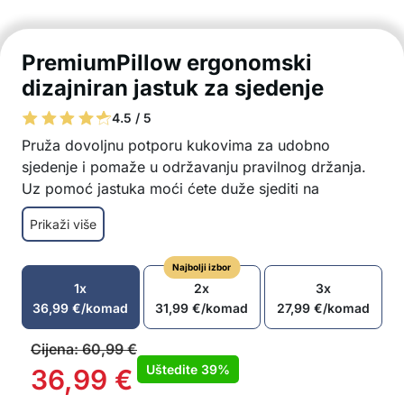
PremiumPillow ergonomski
dizajniran jastuk za sjedenje
4.5 / 5
Pruža dovoljnu potporu kukovima za udobno
sjedenje i pomaže u održavanju pravilnog držanja.
Uz pomoć jastuka moći ćete duže sjediti na
sjedalicama bez brige o ozljedama kralježnice!
Prikaži više
Ergonomski oblik
Nudi potporu kukovima i nogama
Najbolji izbor
Pomaže održati pravilno držanje
1x
2x
3x
Nevjerojatno udoban jastuk
36,99
€
/komad
31,99
€
/komad
27,99
€
/komad
Opušta i olakšava koncentraciju
Pogodan za korištenje u automobilu, na poslu ili
Cijena:
60,99
€
kod kuće
Uštedite
39%
36,99
€
Prozračni materijali