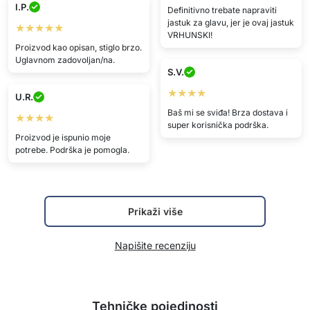
I.P.
Definitivno trebate napraviti
jastuk za glavu, jer je ovaj jastuk
★★★★★
VRHUNSKI!
Proizvod kao opisan, stiglo brzo.
Uglavnom zadovoljan/na.
S.V.
★★★★
U.R.
Baš mi se sviđa! Brza dostava i
★★★★
super korisnička podrška.
Proizvod je ispunio moje
potrebe. Podrška je pomogla.
Prikaži više
Napišite recenziju
Tehničke pojedinosti