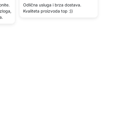
onite.
Odlična usluga i brza dostava.
azloga,
Kvaliteta proizvoda top :))
a.