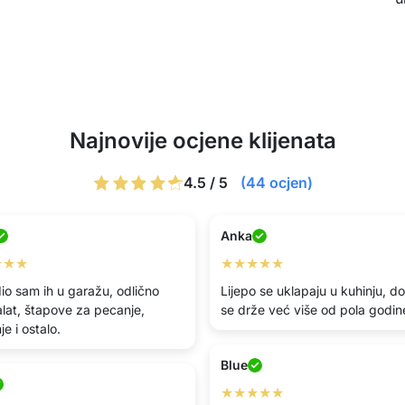
Najnovije ocjene klijenata
4.5 / 5
(44 ocjen)
Anka
★★★
★★★★★
io sam ih u garažu, odlično
Lijepo se uklapaju u kuhinju, d
alat, štapove za pecanje,
se drže već više od pola godin
je i ostalo.
Blue
★★★★★