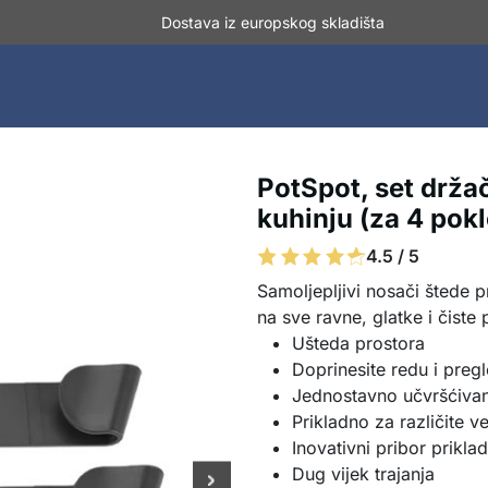
Dostava iz europskog skladišta
PotSpot, set drža
kuhinju (za 4 pok
4.5 / 5
Samoljepljivi nosači štede p
na sve ravne, glatke i čiste
Ušteda prostora
Doprinesite redu i preg
Jednostavno učvršćivan
Prikladno za različite v
Inovativni pribor prikla
Dug vijek trajanja