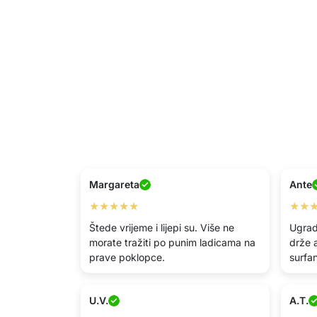
Margareta
Ante
★★★★★
★★
Štede vrijeme i lijepi su. Više ne
Ugrad
morate tražiti po punim ladicama na
drže 
prave poklopce.
surfan
U.V.
A.T.