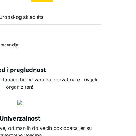
uropskog skladišta
 recenzija
d i preglednost
oklopaca bit će vam na dohvat ruke i uvijek
organiziran!
Univerzalnost
sve, od manjih do većih poklopaca jer su
niverzalne veličine.