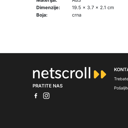
Materijal:
ABS
Dimenzije:
19.5 x 3.7 x 2.1 cm
Boja:
crna
KONT
Trebat
PRATITE NAS
Pošalji