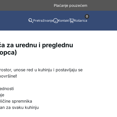
Plaćanje pouzećem
0
Pretraživanje
Kontakt
Košarica
ča za urednu i preglednu
lopca)
rostor, unose red u kuhinju i postavljaju se
 površine
!
lednosti
je
eličine spremnika
dan za svaku kuhinju