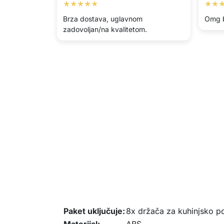
★★★★★
★★
Brza dostava, uglavnom
Omg b
zadovoljan/na kvalitetom.
Paket uključuje:
8x držača za kuhinjsko p