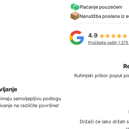
Plaćanje pouzećem
Narudžba poslana iz e
4.9
Pročitajte naših 1,375
Re
Kuhinjski pribor poput p
ljanje
 imaju samoljepljivu podlogu
anje na različite površine!
Držači će lako držati 
u