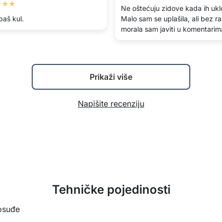
★★★
Ne oštećuju zidove kada ih ukl
aš kul.
Malo sam se uplašila, ali bez r
morala sam javiti u komentarim
Prikaži više
Napišite recenziju
Tehničke pojedinosti
osuđe