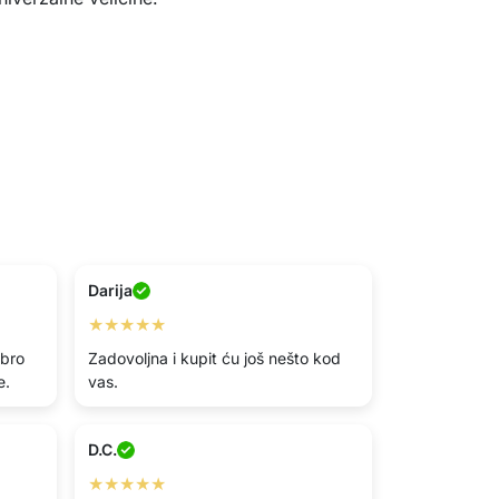
Darija
★★★★★
obro
Zadovoljna i kupit ću još nešto kod
e.
vas.
D.C.
★★★★★