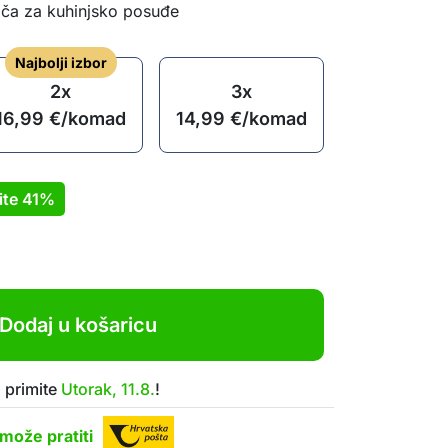
ača za kuhinjsko posuđe
Najbolji izbor
2x
3x
16,99
€
/komad
14,99
€
/komad
ite
41%
Dodaj u košaricu
 primite
Utorak, 11.8.
!
može pratiti