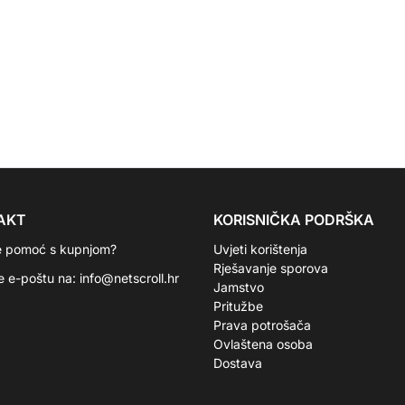
AKT
KORISNIČKA PODRŠKA
e pomoć s kupnjom?
Uvjeti korištenja
Rješavanje sporova
te e-poštu na:
info@netscroll.hr
Jamstvo
Pritužbe
Prava potrošača
Ovlaštena osoba
Dostava