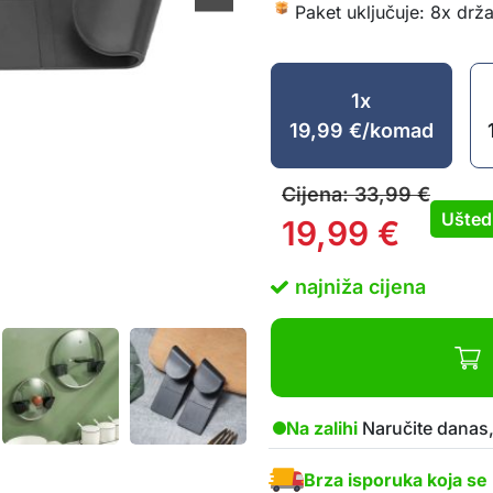
Paket uključuje: 8x drž
1x
19,99
€
/komad
Cijena:
33,99
€
Ušted
19,99
€
najniža cijena
Na zalihi
Naručite danas,
Brza isporuka koja se 