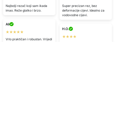
Najbolji rezač koji sam ikada
Super precizan rez, bez
imao. Reže glatko i brzo.
deformacije cijevi. Idealno za
vodovodne cijevi.
Ali
H.O.
★★★★★
★★★★
Vrlo praktičan i robustan. Vrijedi
svake lipe.
Odlična kvaliteta
E.M.
N.T.
★★★★★
★★★★
Brza dostava, odličan proizvod,
Odlična kvaliteta, brza dostava,
top!
prezadovoljan/na kupnjom.
N.F.
M.G.
★★★★
★★★★★
Stiglo brzo i u super stanju. Kao
Baš mi se sviđa :)))
u opisu.