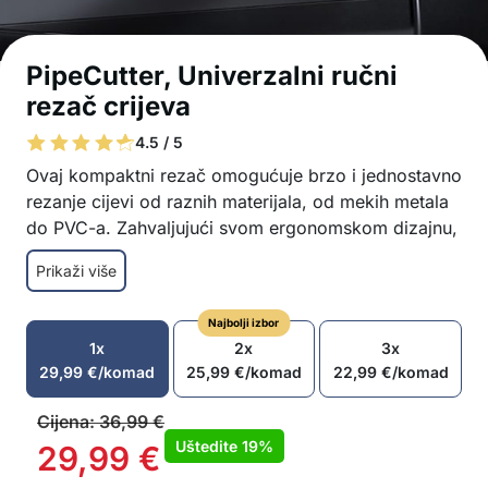
PipeCutter, Univerzalni ručni
rezač crijeva
4.5 / 5
Ovaj kompaktni rezač omogućuje brzo i jednostavno
rezanje cijevi od raznih materijala, od mekih metala
do PVC-a. Zahvaljujući svom ergonomskom dizajnu,
osigurava minimalan radni napor, omogućujući
Prikaži više
precizne rezove čak i u uskim prostorima.
Precizno rezanje za glatke, čiste rezove bez
Najbolji izbor
deformiranja cijevi
1x
2x
3x
Ergonomska ručka dizajnirana za jednostavnu
29,99
€
/komad
25,99
€
/komad
22,99
€
/komad
upotrebu s minimalnim naporom
Korisno u uskim prostorima, idealno za teško
Cijena:
36,99
€
dostupne kutove
Uštedite
19%
29,99
€
Pogodno za bakrene, aluminijske, čelične i PVC