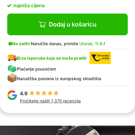
cijevi
najniža cijena
Njegove izdržljive oštrice i praktičan dizajn čine
ga idealnim za svakoga tko radi na vodovodu,
grijanju, sanitarijama ili industrijskim
Dodaj u košaricu
instalacijama
Također pogodno za kućnu upotrebu
Izrađeno od kvalitetnog čelika za dugotrajnu
Na zalihi
Naručite danas, primite
Utorak, 11.8.
!
upotrebu
U paketu: 1x rezač cijevi
Brza isporuka koja se može pratiti
Plaćanje pouzećem
Narudžba poslana iz europskog skladišta
4.9
Pročitajte naših 1,375 recenzija