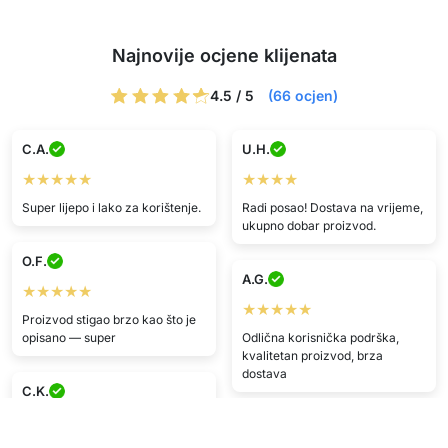
Najnovije ocjene klijenata
4.5 / 5
(66 ocjen)
C.A.
U.H.
★★★★★
★★★★
Super lijepo i lako za korištenje.
Radi posao! Dostava na vrijeme,
ukupno dobar proizvod.
O.F.
A.G.
★★★★★
★★★★★
Proizvod stigao brzo kao što je
opisano — super
Odlična korisnička podrška,
kvalitetan proizvod, brza
dostava
C.K.
★★★★
F.G.