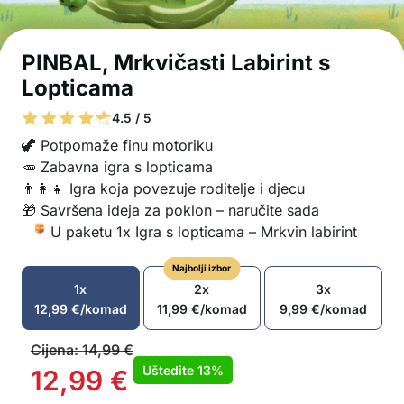
PINBAL, Mrkvičasti Labirint s
Lopticama
4.5 / 5
🦖 Potpomaže finu motoriku
🥕 Zabavna igra s lopticama
👨‍👩‍👧 Igra koja povezuje roditelje i djecu
🎁 Savršena ideja za poklon – naručite sada
U paketu 1x Igra s lopticama – Mrkvin labirint
Najbolji izbor
1x
2x
3x
12,99
€
/komad
11,99
€
/komad
9,99
€
/komad
Cijena:
14,99
€
Uštedite
13%
12,99
€