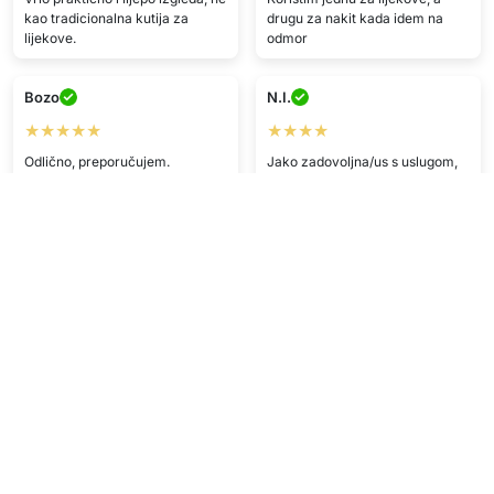
kao tradicionalna kutija za
drugu za nakit kada idem na
lijekove.
odmor
Bozo
N.I.
★★★★★
★★★★
Odlično, preporučujem.
Jako zadovoljna/us s uslugom,
brza dostava i odlična kvaliteta.
L.M.
M.H.
★★★★
★★★★
Brutalno!! Jako sam sretan/na
<3
Brza dostava, pakiranje
savršeno.
A.N.
G.H.
★★★★★
★★★★★
Zadovoljan/na proizvodom,
poslano brzo, super!
Nisam morao/la ni iz kuće —
dostava na adresu je top