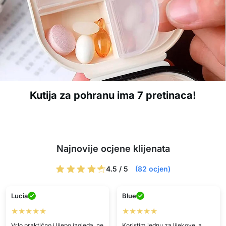
Kutija za pohranu ima 7 pretinaca!
Najnovije ocjene klijenata
4.5 / 5
(82 ocjen)
Lucia
Blue
★★★★★
★★★★★
Vrlo praktično i lijepo izgleda, ne
Koristim jednu za lijekove, a