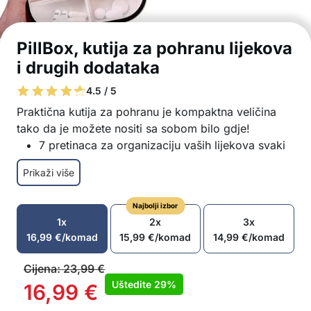
PillBox, kutija za pohranu lijekova
i drugih dodataka
4.5 / 5
Praktična kutija za pohranu je kompaktna veličina
tako da je možete nositi sa sobom bilo gdje!
7 pretinaca za organizaciju vaših lijekova svaki
dan u tjednu
Prikaži više
Kutija za pohranu je pogodna za lijekove, nakit,
pribor za šivanje, itd.
Najbolji izbor
Kompaktan i lagani dizajn, praktično za nošenje
1x
2x
3x
Sigurno zatvaranje kako bi se spriječilo
16,99
€
/komad
15,99
€
/komad
14,99
€
/komad
otvaranje
Materijali visoke kvalitete kako bi se osigurala
Cijena:
23,99
€
dugotrajna upotreba
Uštedite
29%
16,99
€
Lako za čišćenje i održavanje