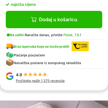
Moderni dizajn koji odgovara svakom stilu
najniža cijena
U paketu: 1x PillBox
Dodaj u košaricu
Na zalihi
Naručite danas, primite
Petak, 7.8.
!
Brza isporuka koja se može pratiti
Plaćanje pouzećem
Narudžba poslana iz europskog skladišta
4.9
Pročitajte naših 1,375 recenzija