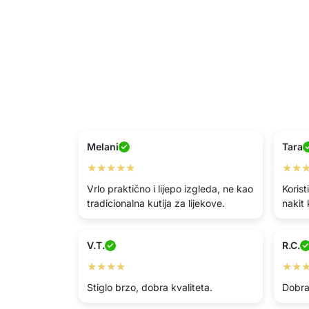
Melani
Tara
★★★★★
★★
Vrlo praktično i lijepo izgleda, ne kao
Korist
tradicionalna kutija za lijekove.
nakit
V.T.
R.C.
★★★★
★★
Stiglo brzo, dobra kvaliteta.
Dobra