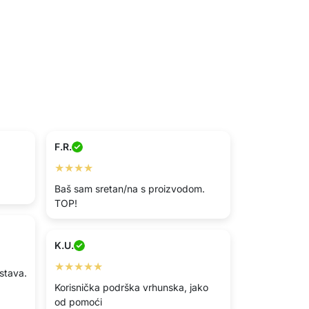
F.R.
★★★★
Baš sam sretan/na s proizvodom.
TOP!
K.U.
★★★★★
stava.
Korisnička podrška vrhunska, jako
od pomoći