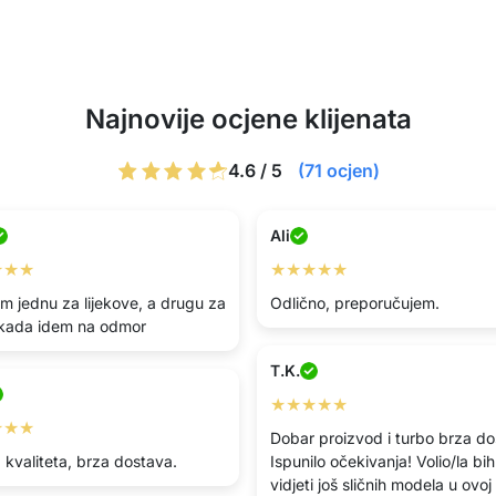
Najnovije ocjene klijenata
4.6 / 5
(71 ocjen)
Ali
★★★
★★★★★
im jednu za lijekove, a drugu za
Odlično, preporučujem.
 kada idem na odmor
T.K.
★★★★★
★★★
Dobar proizvod i turbo brza do
 kvaliteta, brza dostava.
Ispunilo očekivanja! Volio/la bih
vidjeti još sličnih modela u ovoj