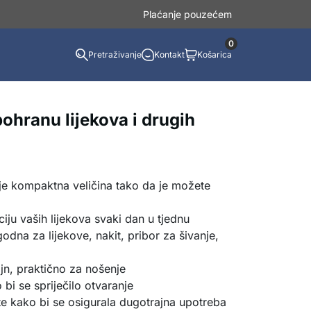
Plaćanje pouzećem
0
Pretraživanje
Kontakt
Košarica
 pohranu lijekova i drugih
 je kompaktna veličina tako da je možete
iju vaših lijekova svaki dan u tjednu
odna za lijekove, nakit, pribor za šivanje,
jn, praktično za nošenje
bi se spriječilo otvaranje
ete kako bi se osigurala dugotrajna upotreba