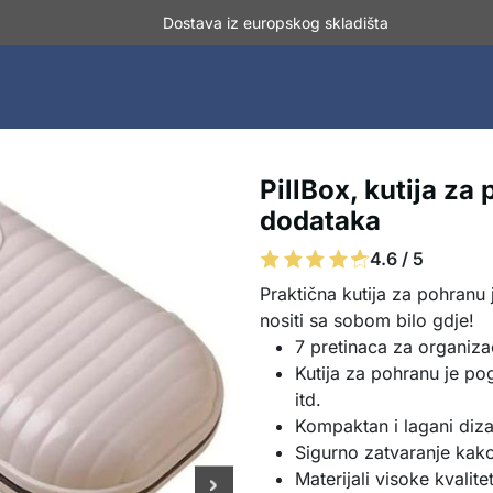
Dostava iz europskog skladišta
PillBox, kutija za
dodataka
4.6 / 5
Praktična kutija za pohranu
nositi sa sobom bilo gdje!
7 pretinaca za organizac
Kutija za pohranu je pog
itd.
Kompaktan i lagani diza
Sigurno zatvaranje kako 
Materijali visoke kvalit