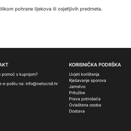
likom pohrane lijekova ili osjetljivih predmeta.
AKT
KORISNIČKA PODRŠKA
e pomoć s kupnjom?
Uvjeti korištenja
Rješavanje sporova
te e-poštu na:
info@netscroll.hr
Jamstvo
Pritužbe
Prava potrošača
Ovlaštena osoba
Dostava