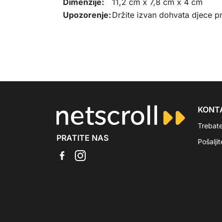
Dimenzije:
11,2 cm x 7,8 cm x 4 cm
Upozorenje:
Držite izvan dohvata djece pri
KONT
Trebat
PRATITE NAS
Pošalji