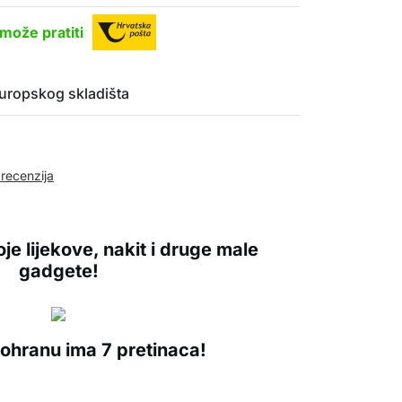
može pratiti
uropskog skladišta
 recenzija
je lijekove, nakit i druge male
gadgete!
pohranu ima 7 pretinaca!