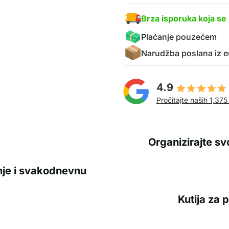
Brza isporuka koja se 
Plaćanje pouzećem
Narudžba poslana iz e
4.9
Pročitajte naših 1,375
Organizirajte svo
nje i svakodnevnu
Kutija za 