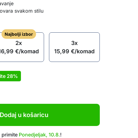
avanje
govara svakom stilu
Najbolji izbor
2x
3x
16,99
€
/komad
15,99
€
/komad
ite
28%
Dodaj u košaricu
 primite
Ponedjeljak, 10.8.
!