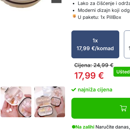
Lako za čišćenje i održ
Moderni dizajn koji od
U paketu: 1x PillBox
1x
17,99
€
/komad
Cijena:
24,99
€
Ušted
17,99
€
najniža cijena
Na zalihi
Naručite danas,