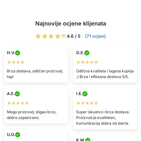
Najnovije ocjene klijenata
4.6 / 5
(71 ocjen)
H.V.
G.E.
★★★★
★★★★★
Brza dostava, odličan proizvod,
Odlična kvaliteta i lagana kupnja
top!
;) Brza i efikasna dostava 5/5.
A.E.
I.E.
★★★★★
★★★★★
Mega proizvod, stigao brzo,
Super iskustvo i brza dostava.
dobro zapakirano.
Proizvod je kvalitetan,
komunikacija dobra od starta.
U.O.
K.M.