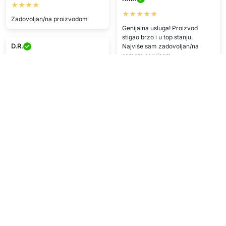
★★★★
★★★★★
Zadovoljan/na proizvodom
Genijalna usluga! Proizvod
stigao brzo i u top stanju.
D.R.
Najviše sam zadovoljan/na
samom servisom.
★★★★
Dobra kvaliteta i sve brzo prošlo
G.G.
:))
★★★★★
Zadovoljan/na proizvodom i
podrškom.
Prikaži više
Napišite recenziju