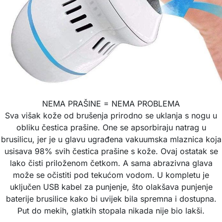
NEMA PRAŠINE = NEMA PROBLEMA
Sva višak kože od brušenja prirodno se uklanja s nogu u
obliku čestica prašine. One se apsorbiraju natrag u
brusilicu, jer je u glavu ugrađena vakuumska mlaznica koja
usisava 98% svih čestica prašine s kože. Ovaj ostatak se
lako čisti priloženom četkom. A sama abrazivna glava
može se očistiti pod tekućom vodom. U kompletu je
uključen USB kabel za punjenje, što olakšava punjenje
baterije brusilice kako bi uvijek bila spremna i dostupna.
Put do mekih, glatkih stopala nikada nije bio lakši.