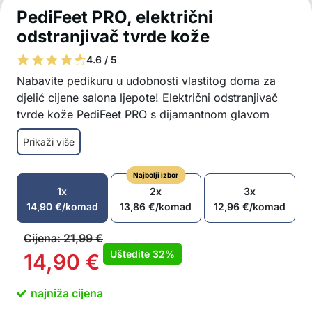
PediFeet PRO, električni
odstranjivač tvrde kože
4.6 / 5
Nabavite pedikuru u udobnosti vlastitog doma za
djelić cijene salona ljepote! Električni odstranjivač
tvrde kože PediFeet PRO s dijamantnom glavom
uklonit će sve tvrde ostatke s vaših stopala,
Prikaži više
ostavljajući ih mekim i obnovljenim. Ugrađena
vakuumska mlaznica usisat će sve čestice prašine, a
Najbolji izbor
nakon upotrebe jednostavno ga napunite putem USB
1x
2x
3x
kabela za napajanje.
14,90
€
/komad
13,86
€
/komad
12,96
€
/komad
Trenutno do mekih i njegovanih stopala
Abrazivna glava s dijamantnim česticama
Cijena:
21,99
€
Vakuumska mlaznica upija labavu prašinu
Uštedite
32%
14,90
€
USB punjivo
Dimenzije: 6,5 x 9,5 cm
najniža cijena